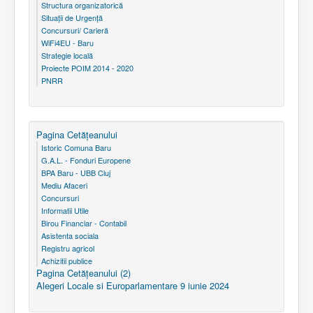
Structura organizatorică
Situaţii de Urgenţă
Concursuri/ Carieră
WiFi4EU - Baru
Strategie locală
Proiecte POIM 2014 - 2020
PNRR
Pagina Cetăţeanului
Istoric Comuna Baru
G.A.L. - Fonduri Europene
BPA Baru - UBB Cluj
Mediu Afaceri
Concursuri
Informatii Utile
Birou Financiar - Contabil
Asistenta sociala
Registru agricol
Achizitii publice
Pagina Cetăţeanului (2)
Alegeri Locale si Europarlamentare 9 iunie 2024