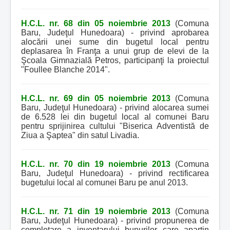
H.C.L. nr. 68 din 05 noiembrie 2013
(Comuna
Baru, Judeţul Hunedoara) - privind aprobarea
alocării unei sume din bugetul local pentru
deplasarea în Franţa a unui grup de elevi de la
Şcoala Gimnazială Petros, participanţi la proiectul
"Foullee Blanche 2014".
H.C.L. nr. 69 din 05 noiembrie 2013
(Comuna
Baru, Judeţul Hunedoara) - privind alocarea sumei
de 6.528 lei din bugetul local al comunei Baru
pentru sprijinirea cultului "Biserica Adventistă de
Ziua a Şaptea" din satul Livadia.
H.C.L. nr. 70 din 19 noiembrie 2013
(Comuna
Baru, Judeţul Hunedoara) - privind rectificarea
bugetului local al comunei Baru pe anul 2013.
H.C.L. nr. 71 din 19 noiembrie 2013
(Comuna
Baru, Judeţul Hunedoara) - privind propunerea de
completare a inventarului bunurilor care aparţin