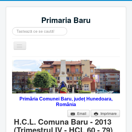
Primaria Baru
Căutare
...
Comută
navigarea
Home
Despre noi
Noutăţi
Contact
Primăria Comunei Baru, județ Hunedoara,
Servicii Online
România
Monitorul Oficial Local
Email
Imprimare
H.C.L. Comuna Baru - 2013
(Trimestrul IV - HCL 60 - 79)