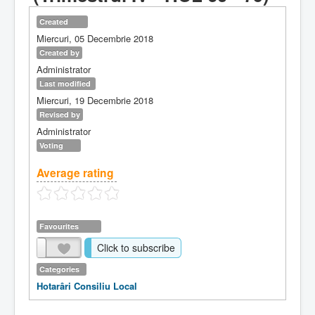
Created
Miercuri, 05 Decembrie 2018
Created by
Administrator
Last modified
Miercuri, 19 Decembrie 2018
Revised by
Administrator
Voting
Average rating
Favourites
Click to subscribe
Categories
Hotarâri Consiliu Local