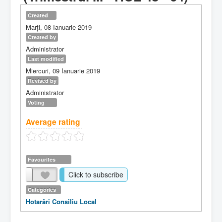
Created
Marți, 08 Ianuarie 2019
Created by
Administrator
Last modified
Miercuri, 09 Ianuarie 2019
Revised by
Administrator
Voting
Average rating
Favourites
Click to subscribe
Categories
Hotarâri Consiliu Local