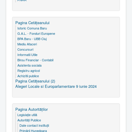
Pagina Cetăţeanului
Istoric Comuna Baru
G.A.L. - Fonduri Europene
BPA Baru - UBB Cluj
Mediu Afaceri
Concursuri
Informatii Utile
Birou Financiar - Contabil
Asistenta sociala
Registru agricol
Achizitii publice
Pagina Cetăţeanului (2)
Alegeri Locale si Europarlamentare 9 iunie 2024
Pagina Autorităţilor
Legislaţie utilă
Autorităţi Publice
Date contact instituţii
Primării Hunedoara