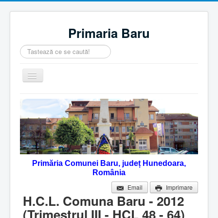
Primaria Baru
Căutare
...
Comută
navigarea
Home
Despre noi
Noutăţi
Contact
Primăria Comunei Baru, județ Hunedoara,
Servicii Online
România
Monitorul Oficial Local
Email
Imprimare
H.C.L. Comuna Baru - 2012
(Trimestrul III - HCL 48 - 64)