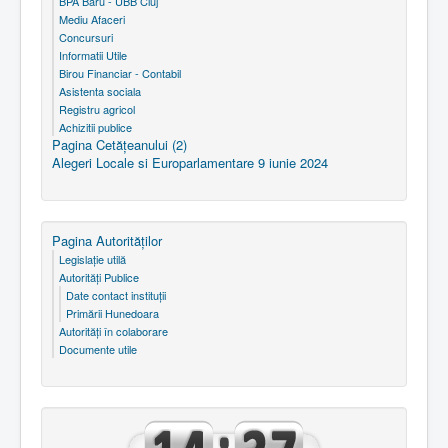
BPA Baru - UBB Cluj
Mediu Afaceri
Concursuri
Informatii Utile
Birou Financiar - Contabil
Asistenta sociala
Registru agricol
Achizitii publice
Pagina Cetăţeanului (2)
Alegeri Locale si Europarlamentare 9 iunie 2024
Pagina Autorităţilor
Legislaţie utilă
Autorităţi Publice
Date contact instituţii
Primării Hunedoara
Autorităţi în colaborare
Documente utile