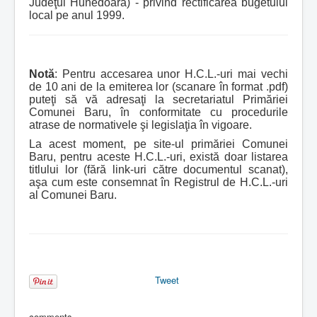
Judeţul Hunedoara) - privind rectificarea bugetului
local pe anul 1999.
Notă
: Pentru accesarea unor H.C.L.-uri mai vechi
de 10 ani de la emiterea lor (scanare în format .pdf)
puteţi să vă adresaţi la secretariatul Primăriei
Comunei Baru, în conformitate cu procedurile
atrase de normativele şi legislaţia în vigoare.
La acest moment, pe site-ul primăriei Comunei
Baru, pentru aceste H.C.L.-uri, există doar listarea
titlului lor (fără link-uri către documentul scanat),
aşa cum este consemnat în Registrul de H.C.L.-uri
al Comunei Baru.
Tweet
comments