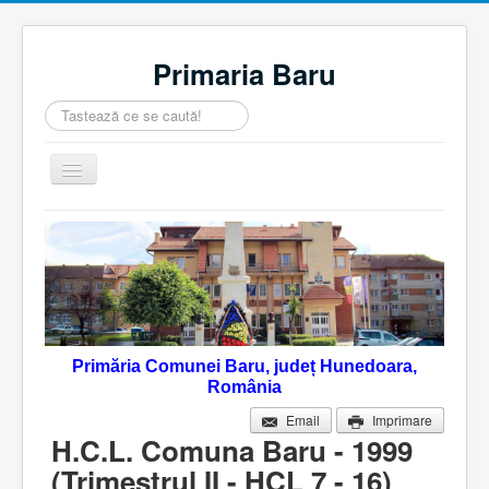
Primaria Baru
Căutare
...
Comută
navigarea
Home
Despre noi
Noutăţi
Contact
Primăria Comunei Baru, județ Hunedoara,
Servicii Online
România
Monitorul Oficial Local
Email
Imprimare
H.C.L. Comuna Baru - 1999
(Trimestrul II - HCL 7 - 16)