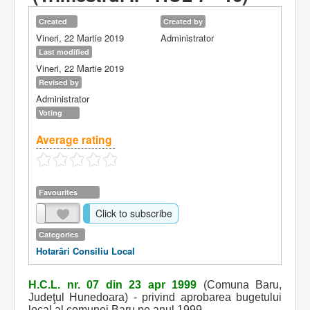
Created
Created by
Vineri, 22 Martie 2019
Administrator
Last modified
Vineri, 22 Martie 2019
Revised by
Administrator
Voting
Average rating
Favourites
Click to subscribe
Categories
Hotarâri Consiliu Local
H.C.L. nr. 07 din 23 apr 1999
(Comuna Baru,
Judeţul Hunedoara) - privind aprobarea bugetului
local al comunei Baru pe anul 1999.