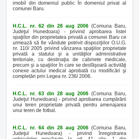
imobil din domeniul public în domeniul privat al
comunei Baru.
H.C.L. nr. 62 din 28 aug 2006
(Comuna Baru,
Judeţul Hunedoara) - privind aprobarea listei
spaţiilor din proprietatea privată a comunei Baru ce
urmează să fie vândute potrivit dispoziţiilor O.U.G.
nr. 110/ 2005 privind vânzarea spaţiilor proprietate
privată a statului şi a unităţilor administrative
teritoriale, cu destinaţia de cabinete medicale,
precum şi a spaţiilor în care se desfăşoară activităţi
conexe actului medical aprobată cu modificări şi
completări prin Legea nr. 236/ 2006.
H.C.L. nr. 63 din 28 aug 2006
(Comuna Baru,
Judeţul Hunedoara) - privind aprobarea cumpărării
unui teren proprietate privată pentru amenajarea
unui teren de fotbal.
H.C.L. nr. 64 din 28 aug 2006
(Comuna Baru,
Judeţul Hunedoara) - privind înregistrarea
vehiculelor prevăzute la art. 41 alin. 1 din