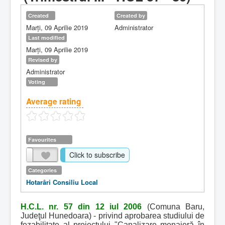
Created
Created by
Marți, 09 Aprilie 2019
Administrator
Last modified
Marți, 09 Aprilie 2019
Revised by
Administrator
Voting
Average rating
Favourites
Click to subscribe
Categories
Hotarâri Consiliu Local
H.C.L. nr. 57 din 12 iul 2006
(Comuna Baru,
Judeţul Hunedoara) - privind aprobarea studiului de
fezabilitate al proiectului "Canalizare menajeră în