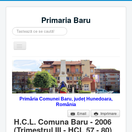
Primaria Baru
Căutare
...
Comută
navigarea
Home
Despre noi
Noutăţi
Contact
Primăria Comunei Baru, județ Hunedoara,
Servicii Online
România
Monitorul Oficial Local
Email
Imprimare
H.C.L. Comuna Baru - 2006
(Trimestrul III - HCL 57 - 80)