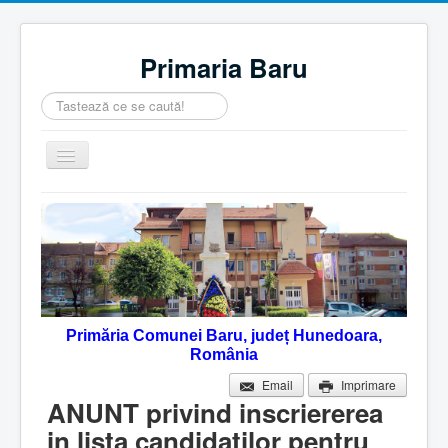
Primaria Baru
Căutare
...
Comută
navigarea
Home
Despre noi
Noutăţi
Contact
Primăria Comunei Baru, județ Hunedoara,
Servicii Online
România
Monitorul Oficial Local
Email
Imprimare
ANUNT privind inscriererea
in lista candidatilor pentru