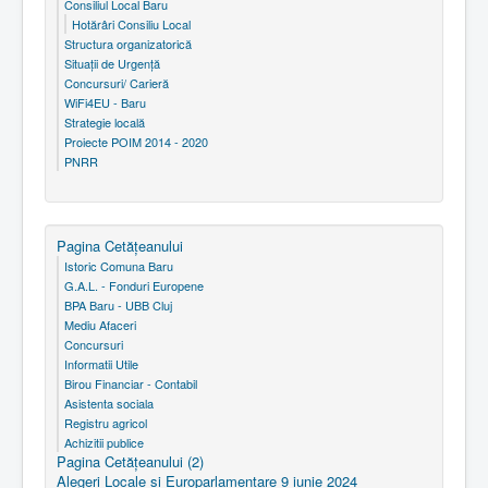
Consiliul Local Baru
Hotărâri Consiliu Local
Structura organizatorică
Situaţii de Urgenţă
Concursuri/ Carieră
WiFi4EU - Baru
Strategie locală
Proiecte POIM 2014 - 2020
PNRR
Pagina Cetăţeanului
Istoric Comuna Baru
G.A.L. - Fonduri Europene
BPA Baru - UBB Cluj
Mediu Afaceri
Concursuri
Informatii Utile
Birou Financiar - Contabil
Asistenta sociala
Registru agricol
Achizitii publice
Pagina Cetăţeanului (2)
Alegeri Locale si Europarlamentare 9 iunie 2024