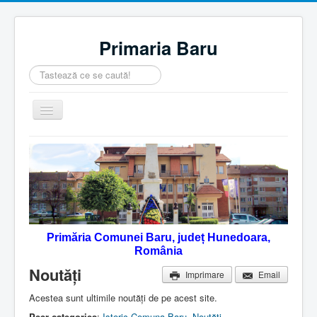
Primaria Baru
Căutare
...
Comută
navigarea
Home
Despre noi
Noutăţi
Contact
Primăria Comunei Baru, județ Hunedoara,
Servicii Online
România
Monitorul Oficial Local
Noutăţi
Imprimare
Email
Acestea sunt ultimile noutăţi de pe acest site.
Peer-categories
:
Istoric Comuna Baru
Noutăţi