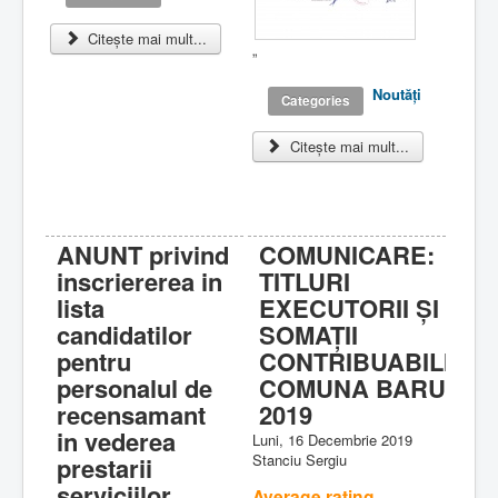
Citește mai mult...
„
Noutăţi
Categories
Citește mai mult...
ANUNT privind
COMUNICARE:
inscriererea in
TITLURI
lista
EXECUTORII ȘI
candidatilor
SOMAȚII
pentru
CONTRIBUABILI
personalul de
COMUNA BARU
recensamant
2019
in vederea
Luni, 16 Decembrie 2019
Stanciu Sergiu
prestarii
serviciilor
Average rating