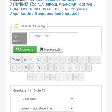
ASISTENTA SOCIALA
BIROUL FINANCIAR - CONTABIL
CONCURSURI
INFORMATII UTILE
Achizitii publice
Alegeri Locale si Europarlamentare 9 iunie 2024
Search / Filtering
Text
Search
Pornește
Resetează
Toate
A
B
C
D
E
F
G
H
I
J
K
L
M
N
O
P
Q
R
S
T
U
V
W
X
Y
Z
0
1
2
3
4
5
6
7
8
9
Rezultate 1 - 10 din 10