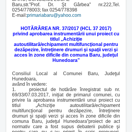
Baru,str.”Prof. Dr. Şt Gârbea” nr.222,Tel.
0254/778003; fax 0254/778398
E-mail:
primariabaru@yahoo.com
HOTĂRÂREA NR. 37/2017 (HCL 37 2017)
privind aprobarea instrumentării unui proiect cu
titlul „Achiziţie
autoutilitară/echipament multifuncţional pentru
dezăpezire, întreţinere drumuri şi spaţii verzi şi
acces în zone dificile din comuna Baru, judeţul
Hunedoara”
Consiliul Local al Comunei Baru, Judeţul
Hunedoara,
având în vedere:
1. proiectul de hotărâre înregistrat sub nr.
69/33/07.03.2017, iniţiat de primarul comunei, cu
privire la aprobarea instrumentării unui proiect cu
titlul „Achiziţie autoutilitară/echipament
multifuncţional pentru dezăpezire, întreţinere
drumuri şi spaţii verzi şi acces în zone dificile din
comuna Baru, judeţul Hunedoara”proiect de act
normativ care a fost supus debaterii publice şi
pentru care nu s-au primit în scris propuneri,