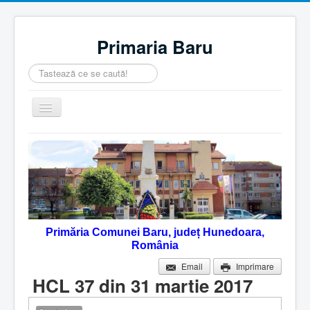
Primaria Baru
Căutare
...
Comută
navigarea
Home
Despre noi
Noutăţi
Contact
Primăria Comunei Baru, județ Hunedoara,
Servicii Online
România
Monitorul Oficial Local
Email
Imprimare
HCL 37 din 31 martie 2017