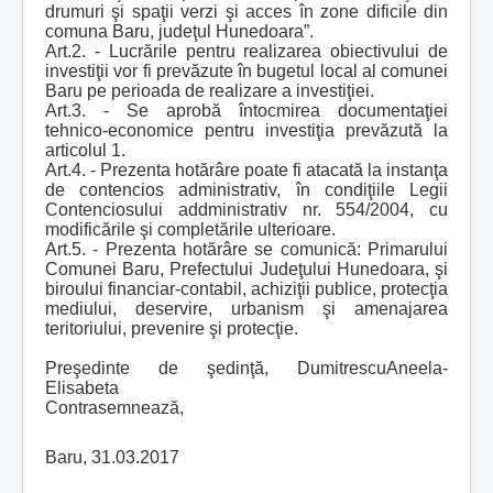
drumuri şi spaţii verzi şi acces în zone dificile din
comuna Baru, judeţul Hunedoara”.
Art.2. - Lucrările pentru realizarea obiectivului de
investiţii vor fi prevăzute în bugetul local al comunei
Baru pe perioada de realizare a investiţiei.
Art.3. - Se aprobă întocmirea documentaţiei
tehnico-economice pentru investiţia prevăzută la
articolul 1.
Art.4. - Prezenta hotărâre poate fi atacată la instanţa
de contencios administrativ, în condiţiile Legii
Contenciosului addministrativ nr. 554/2004, cu
modificările şi completările ulterioare.
Art.5. - Prezenta hotărâre se comunică: Primarului
Comunei Baru, Prefectului Judeţului Hunedoara, şi
biroului financiar-contabil, achiziţii publice, protecţia
mediului, deservire, urbanism şi amenajarea
teritoriului, prevenire şi protecţie.
Preşedinte de şedinţă,
DumitrescuAneela-
Elisabeta
Contrasemnează,
Baru, 31.03.2017