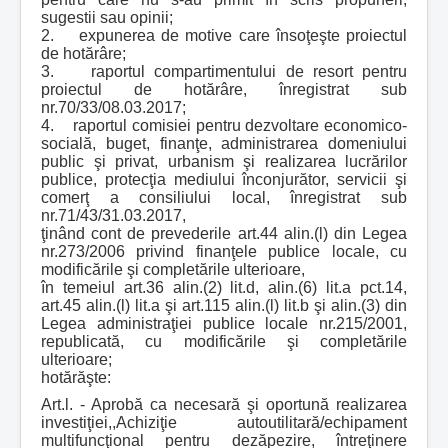
sugestii sau opinii;
2. expunerea de motive care însoţeşte proiectul
de hotărâre;
3. raportul compartimentului de resort pentru
proiectul de hotărâre, înregistrat sub
nr.70/33/08.03.2017;
4. raportul comisiei pentru dezvoltare economico-
socială, buget, finanţe, administrarea domeniului
public şi privat, urbanism şi realizarea lucrărilor
publice, protecţia mediului înconjurător, servicii şi
comerţ a consiliului local, înregistrat sub
nr.71/43/31.03.2017,
ţinând cont de prevederile art.44 alin.(l) din Legea
nr.273/2006 privind finanţele publice locale, cu
modificările şi completările ulterioare,
în temeiul art.36 alin.(2) lit.d, alin.(6) lit.a pct.14,
art.45 alin.(l) lit.a şi art.115 alin.(l) lit.b şi alin.(3) din
Legea administraţiei publice locale nr.215/2001,
republicată, cu modificările şi completările
ulterioare;
hotărăşte:
Art.l. - Aprobă ca necesară şi oportună realizarea
investiţiei,,Achiziţie autoutilitară/echipament
multifuncţional pentru dezăpezire, întreţinere