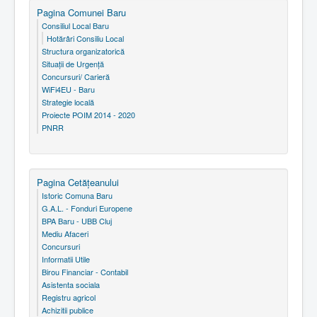
Pagina Comunei Baru
Consiliul Local Baru
Hotărâri Consiliu Local
Structura organizatorică
Situaţii de Urgenţă
Concursuri/ Carieră
WiFi4EU - Baru
Strategie locală
Proiecte POIM 2014 - 2020
PNRR
Pagina Cetăţeanului
Istoric Comuna Baru
G.A.L. - Fonduri Europene
BPA Baru - UBB Cluj
Mediu Afaceri
Concursuri
Informatii Utile
Birou Financiar - Contabil
Asistenta sociala
Registru agricol
Achizitii publice