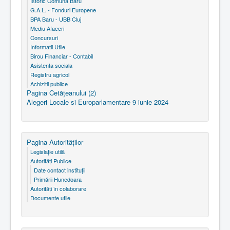
Istoric Comuna Baru
G.A.L. - Fonduri Europene
BPA Baru - UBB Cluj
Mediu Afaceri
Concursuri
Informatii Utile
Birou Financiar - Contabil
Asistenta sociala
Registru agricol
Achizitii publice
Pagina Cetăţeanului (2)
Alegeri Locale si Europarlamentare 9 iunie 2024
Pagina Autorităţilor
Legislaţie utilă
Autorităţi Publice
Date contact instituţii
Primării Hunedoara
Autorităţi în colaborare
Documente utile