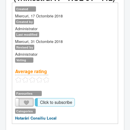
Created
Miercuri, 17 Octombrie 2018
Created by
Administrator
Last modified
Miercuri, 31 Octombrie 2018
Revised by
Administrator
Voting
Average rating
Favourites
Click to subscribe
Categories
Hotarâri Consiliu Local