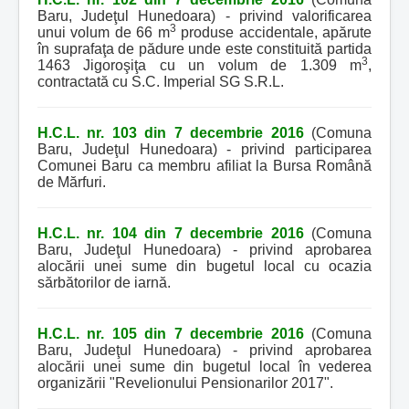
Baru, Judeţul Hunedoara) - privind valorificarea
3
unui volum de 66 m
produse accidentale, apărute
în suprafaţa de pădure unde este constituită partida
3
1463 Jigoroşiţa cu un volum de 1.309 m
,
contractată cu S.C. Imperial SG S.R.L.
H.C.L. nr. 103 din 7 decembrie 2016
(Comuna
Baru, Judeţul Hunedoara) - privind participarea
Comunei Baru ca membru afiliat la Bursa Română
de Mărfuri.
H.C.L. nr. 104 din 7 decembrie 2016
(Comuna
Baru, Judeţul Hunedoara) - privind aprobarea
alocării unei sume din bugetul local cu ocazia
sărbătorilor de iarnă.
H.C.L. nr. 105 din 7 decembrie 2016
(Comuna
Baru, Judeţul Hunedoara) - privind aprobarea
alocării unei sume din bugetul local în vederea
organizării "Revelionului Pensionarilor 2017".