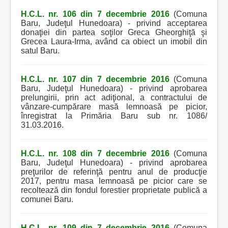
H.C.L. nr. 106 din 7 decembrie 2016
(Comuna
Baru, Judeţul Hunedoara) - privind acceptarea
donaţiei din partea soţilor Greca Gheorghiţă şi
Grecea Laura-Irma, având ca obiect un imobil din
satul Baru.
H.C.L. nr. 107 din 7 decembrie 2016
(Comuna
Baru, Judeţul Hunedoara) - privind aprobarea
prelungirii, prin act adiţional, a contractului de
vânzare-cumpărare masă lemnoasă pe picior,
înregistrat la Primăria Baru sub nr. 1086/
31.03.2016.
H.C.L. nr. 108 din 7 decembrie 2016
(Comuna
Baru, Judeţul Hunedoara) - privind aprobarea
preţurilor de referinţă pentru anul de producţie
2017, pentru masa lemnoasă pe picior care se
recoltează din fondul forestier proprietate publică a
comunei Baru.
H.C.L. nr. 109 din 7 decembrie 2016
(Comuna