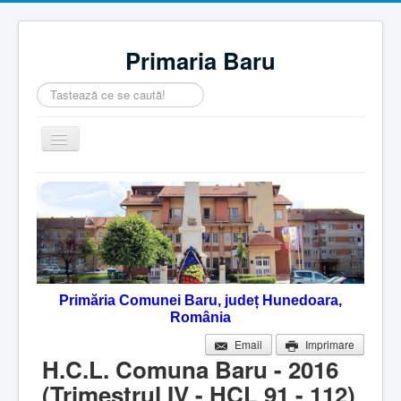
Primaria Baru
Căutare
...
Comută
navigarea
Home
Despre noi
Noutăţi
Contact
Primăria Comunei Baru, județ Hunedoara,
Servicii Online
România
Monitorul Oficial Local
Email
Imprimare
H.C.L. Comuna Baru - 2016
(Trimestrul IV - HCL 91 - 112)