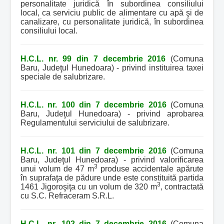
personalitate juridică în subordinea consiliului
local, ca serviciu public de alimentare cu apă şi de
canalizare, cu personalitate juridică, în subordinea
consiliului local.
H.C.L. nr. 99 din 7 decembrie 2016
(Comuna
Baru, Judeţul Hunedoara) - privind instituirea taxei
speciale de salubrizare.
H.C.L. nr. 100 din 7 decembrie 2016
(Comuna
Baru, Judeţul Hunedoara) - privind aprobarea
Regulamentului serviciului de salubrizare.
H.C.L. nr. 101 din 7 decembrie 2016
(Comuna
Baru, Judeţul Hunedoara) - privind valorificarea
3
unui volum de 47 m
produse accidentale apărute
în suprafaţa de pădure unde este constituită partida
3
1461 Jigoroşiţa cu un volum de 320 m
, contractată
cu S.C. Refraceram S.R.L.
H.C.L. nr. 102 din 7 decembrie 2016
(Comuna