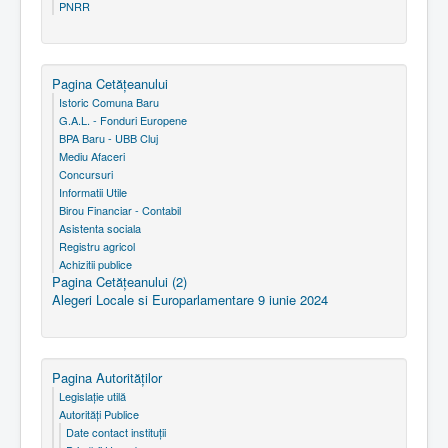
PNRR
Pagina Cetăţeanului
Istoric Comuna Baru
G.A.L. - Fonduri Europene
BPA Baru - UBB Cluj
Mediu Afaceri
Concursuri
Informatii Utile
Birou Financiar - Contabil
Asistenta sociala
Registru agricol
Achizitii publice
Pagina Cetăţeanului (2)
Alegeri Locale si Europarlamentare 9 iunie 2024
Pagina Autorităţilor
Legislaţie utilă
Autorităţi Publice
Date contact instituţii