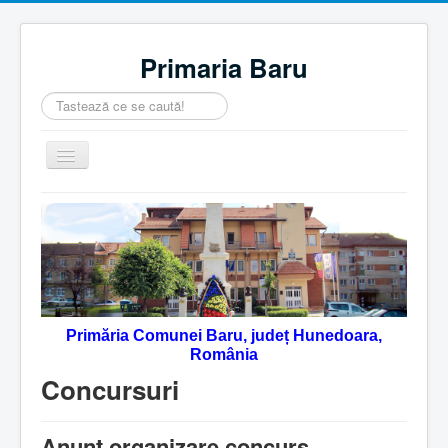
Primaria Baru
Căutare
...
Comută
navigarea
Home
Despre noi
Noutăţi
Contact
Primăria Comunei Baru, județ Hunedoara,
Servicii Online
România
Monitorul Oficial Local
Concursuri
Anunt organizare concurs