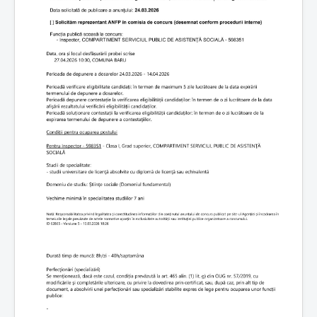
a
t
o
r
:
5
/
5