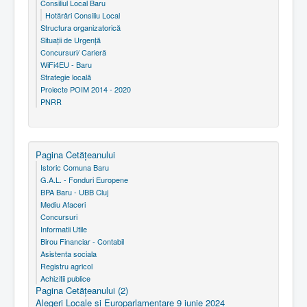
Consiliul Local Baru
Hotărâri Consiliu Local
Structura organizatorică
Situaţii de Urgenţă
Concursuri/ Carieră
WiFi4EU - Baru
Strategie locală
Proiecte POIM 2014 - 2020
PNRR
Pagina Cetăţeanului
Istoric Comuna Baru
G.A.L. - Fonduri Europene
BPA Baru - UBB Cluj
Mediu Afaceri
Concursuri
Informatii Utile
Birou Financiar - Contabil
Asistenta sociala
Registru agricol
Achizitii publice
Pagina Cetăţeanului (2)
Alegeri Locale si Europarlamentare 9 iunie 2024