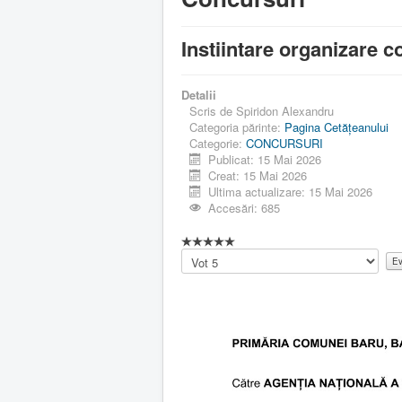
Instiintare organizare 
Detalii
Scris de
Spiridon Alexandru
Categoria părinte:
Pagina Cetăţeanului
Categorie:
CONCURSURI
Publicat: 15 Mai 2026
Creat: 15 Mai 2026
Ultima actualizare: 15 Mai 2026
Accesări: 685
Vă
rugăm
să
evaluați