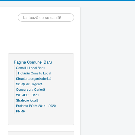
Căutare
...
Pagina Comunei Baru
Consiliul Local Baru
Hotărâri Consiliu Local
Structura organizatorică
Situaţii de Urgenţă
Concursuri/ Carieră
WiFi4EU - Baru
Strategie locală
Proiecte POIM 2014 - 2020
PNRR