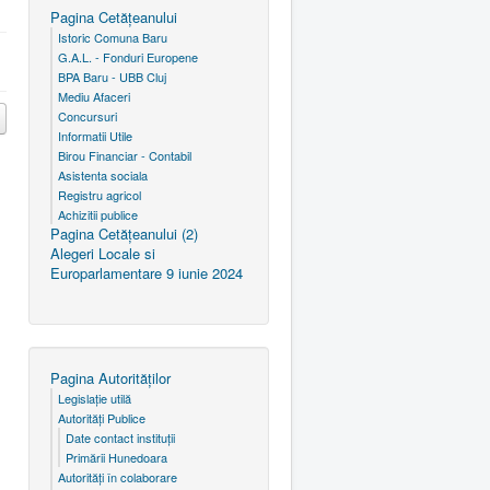
Pagina Cetăţeanului
Istoric Comuna Baru
G.A.L. - Fonduri Europene
BPA Baru - UBB Cluj
Mediu Afaceri
Concursuri
Informatii Utile
Birou Financiar - Contabil
Asistenta sociala
Registru agricol
Achizitii publice
Pagina Cetăţeanului (2)
Alegeri Locale si
Europarlamentare 9 iunie 2024
Pagina Autorităţilor
Legislaţie utilă
Autorităţi Publice
Date contact instituţii
Primării Hunedoara
Autorităţi în colaborare