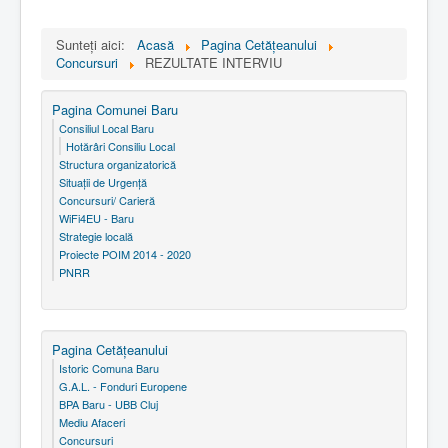
Sunteți aici:
Acasă
Pagina Cetăţeanului
Concursuri
REZULTATE INTERVIU
Pagina Comunei Baru
Consiliul Local Baru
Hotărâri Consiliu Local
Structura organizatorică
Situaţii de Urgenţă
Concursuri/ Carieră
WiFi4EU - Baru
Strategie locală
Proiecte POIM 2014 - 2020
PNRR
Pagina Cetăţeanului
Istoric Comuna Baru
G.A.L. - Fonduri Europene
BPA Baru - UBB Cluj
Mediu Afaceri
Concursuri