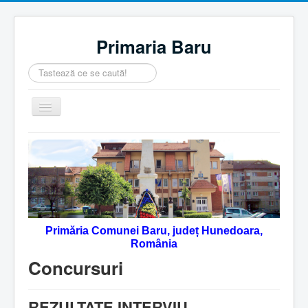
Primaria Baru
Căutare
...
Comută
navigarea
Home
Despre noi
Noutăţi
Contact
Primăria Comunei Baru, județ Hunedoara,
Servicii Online
România
Monitorul Oficial Local
Concursuri
REZULTATE INTERVIU