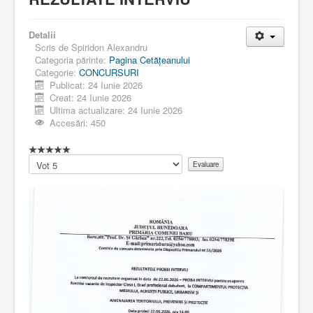
Detalii
Scris de
Spiridon Alexandru
Categoria părinte:
Pagina Cetăţeanului
Categorie:
CONCURSURI
Publicat: 24 Iunie 2026
Creat: 24 Iunie 2026
Ultima actualizare: 24 Iunie 2026
Accesări: 450
Vă
rugăm
să
evaluați