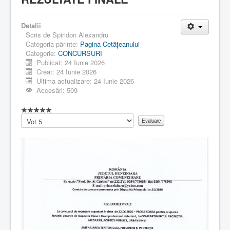
Detalii
Scris de
Spiridon Alexandru
Categoria părinte:
Pagina Cetăţeanului
Categorie:
CONCURSURI
Publicat: 24 Iunie 2026
Creat: 24 Iunie 2026
Ultima actualizare: 24 Iunie 2026
Accesări: 509
Vă
rugăm
să
evaluați