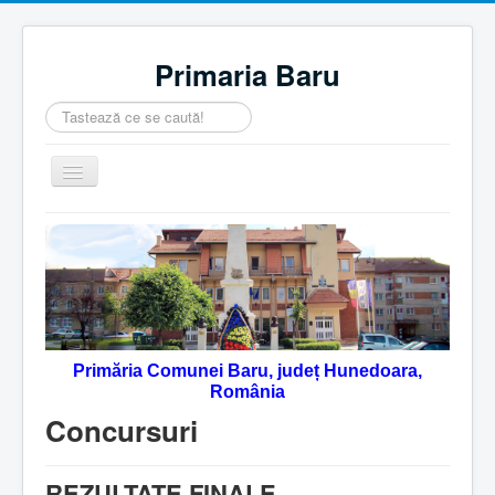
Primaria Baru
Căutare
...
Comută
navigarea
Home
Despre noi
Noutăţi
Contact
Primăria Comunei Baru, județ Hunedoara,
Servicii Online
România
Monitorul Oficial Local
Concursuri
REZULTATE FINALE