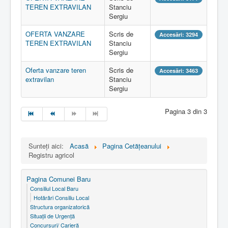
TEREN EXTRAVILAN
Stanciu
Sergiu
OFERTA VANZARE
Scris de
Accesări: 3294
TEREN EXTRAVILAN
Stanciu
Sergiu
Oferta vanzare teren
Scris de
Accesări: 3463
extravilan
Stanciu
Sergiu
Pagina 3 din 3
Sunteți aici:
Acasă
Pagina Cetăţeanului
Registru agricol
Pagina Comunei Baru
Consiliul Local Baru
Hotărâri Consiliu Local
Structura organizatorică
Situaţii de Urgenţă
Concursuri/ Carieră