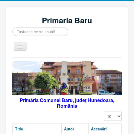
Primaria Baru
Căutare
...
Comută
navigarea
Home
Despre noi
Noutăţi
Contact
Primăria Comunei Baru, județ Hunedoara,
Servicii Online
România
Monitorul Oficial Local
Afișare #
Title
Autor
Accesări