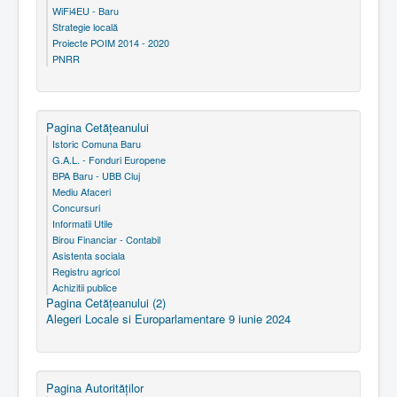
WiFi4EU - Baru
Strategie locală
Proiecte POIM 2014 - 2020
PNRR
Pagina Cetăţeanului
Istoric Comuna Baru
G.A.L. - Fonduri Europene
BPA Baru - UBB Cluj
Mediu Afaceri
Concursuri
Informatii Utile
Birou Financiar - Contabil
Asistenta sociala
Registru agricol
Achizitii publice
Pagina Cetăţeanului (2)
Alegeri Locale si Europarlamentare 9 iunie 2024
Pagina Autorităţilor