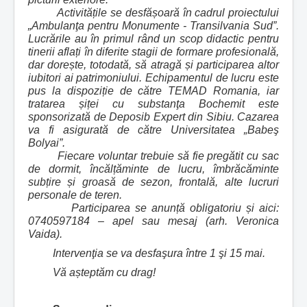
Activitățile se desfășoară în cadrul proiectului
„Ambulanţa pentru Monumente - Transilvania Sud”.
Lucrările au în primul rând un scop didactic pentru
tinerii aflați în diferite stagii de formare profesională,
dar dorește, totodată, să atragă și participarea altor
iubitori ai patrimoniului. Echipamentul de lucru este
pus la dispoziție de către TEMAD Romania, iar
tratarea șiței cu substanţa Bochemit este
sponsorizată de Deposib Expert din Sibiu. Cazarea
va fi asigurată de către Universitatea „Babeş
Bolyai”.
Fiecare voluntar trebuie să fie pregătit cu sac
de dormit, încălțăminte de lucru, îmbrăcăminte
subțire și groasă de sezon, frontală, alte lucruri
personale de teren.
Participarea se anunță obligatoriu și aici:
0740597184 – apel sau mesaj (arh. Veronica
Vaida).
Intervenţia se va desfaşura între 1 şi 15 mai.
Vă așteptăm cu drag!