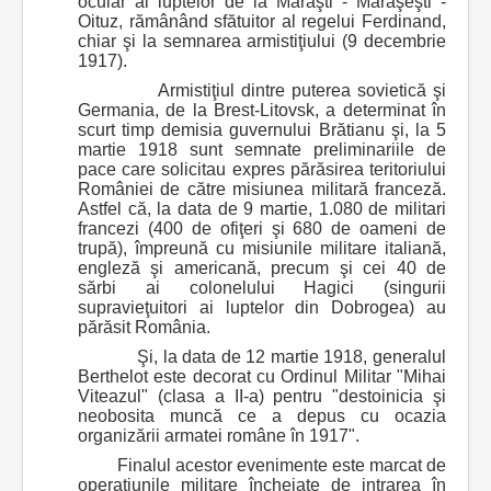
ocular al luptelor de la Mărăşti - Mărăşeşti -
Oituz, rămânând sfătuitor al regelui Ferdinand,
chiar şi la semnarea armistiţiului (9 decembrie
1917).
Armistiţiul dintre puterea sovietică şi
Germania, de la Brest-Litovsk, a determinat în
scurt timp demisia guvernului Brătianu şi, la 5
martie 1918 sunt semnate preliminariile de
pace care solicitau expres părăsirea teritoriului
României de către misiunea militară franceză.
Astfel că, la data de 9 martie, 1.080 de militari
francezi (400 de ofiţeri şi 680 de oameni de
trupă), împreună cu misiunile militare italiană,
engleză şi americană, precum şi cei 40 de
sărbi ai colonelului Hagici (singurii
supravieţuitori ai luptelor din Dobrogea) au
părăsit România.
Şi, la data de 12 martie 1918, generalul
Berthelot este decorat cu Ordinul Militar "Mihai
Viteazul" (clasa a II-a) pentru "destoinicia şi
neobosita muncă ce a depus cu ocazia
organizării armatei române în 1917".
Finalul acestor evenimente este marcat de
operaţiunile militare încheiate de intrarea în