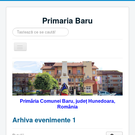
Primaria Baru
Căutare
...
Comută
navigarea
Home
Despre noi
Noutăţi
Contact
Primăria Comunei Baru, județ Hunedoara,
Servicii Online
România
Monitorul Oficial Local
Arhiva evenimente 1