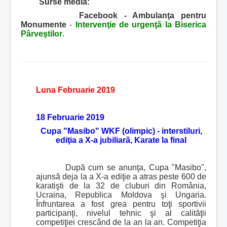
Surse media:
Facebook - Ambulanţa pentru
Monumente
-
Intervenţie de urgenţă la Biserica
Pârveştilor
.
Luna Februarie 2019
18 Februarie 2019
Cupa "Masibo" WKF (olimpic) - interstiluri,
ediţia a X-a jubiliară, Karate la final
După cum se anunţa, Cupa "Masibo",
ajunsă deja la a X-a ediţie a atras peste 600 de
karatişti de la 32 de cluburi din România,
Ucraina, Republica Moldova şi Ungaria.
Înfruntarea a fost grea pentru toţi sportivii
participanţi, nivelul tehnic şi al calităţii
competiţiei crescând de la an la an. Competiţia