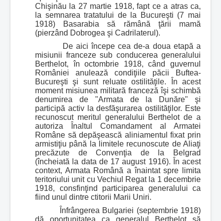
Chişinău la 27 martie 1918, fapt ce a atras ca,
la semnarea tratatului de la Bucureşti (7 mai
1918) Basarabia să rămână ţării mamă
(pierzând Dobrogea şi Cadrilaterul).
De aici începe cea de-a doua etapă a
misiunii franceze sub conducerea generalului
Berthelot, în octombrie 1918, când guvernul
României anulează condiţiile păcii Buftea-
Bucureşti şi sunt reluate ostilităţile. În acest
moment misiunea militară franceză îşi schimbă
denumirea de "Armata de la Dunăre" şi
participă activ la desfăşurarea ostilităţilor. Este
recunoscut meritul generalului Berthelot de a
autoriza Înaltul Comandament al Armatei
Române să depăşească aliniamentul fixat prin
armistiţiu până la limitele recunoscute de Aliaţi
precăzute de Convenţia de la Belgrad
(încheiată la data de 17 august 1916). În acest
context, Armata Română a înaintat spre limita
teritoriului unit cu Vechiul Regat la 1 decembrie
1918, consfinţind participarea generalului ca
fiind unul dintre ctitorii Marii Uniri.
Înfrângerea Bulgariei (septembrie 1918)
dă oportunitatea ca generalul Berthelot să