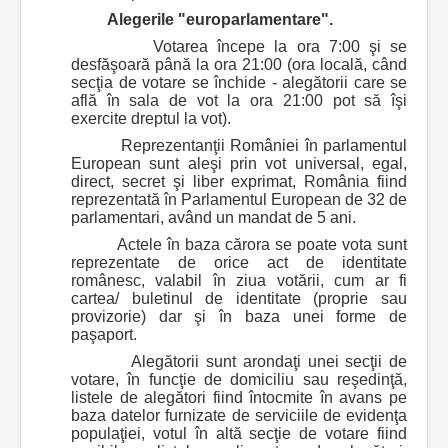
Alegerile "europarlamentare".
Votarea începe la ora 7:00 şi se
desfăşoară până la ora 21:00 (ora locală, când
secţia de votare se închide - alegătorii care se
află în sala de vot la ora 21:00 pot să îşi
exercite dreptul la vot).
Reprezentanţii României în parlamentul
European sunt aleşi prin vot universal, egal,
direct, secret şi liber exprimat, România fiind
reprezentată în Parlamentul European de 32 de
parlamentari, având un mandat de 5 ani.
Actele în baza cărora se poate vota sunt
reprezentate de orice act de identitate
românesc, valabil în ziua votării, cum ar fi
cartea/ buletinul de identitate (proprie sau
provizorie) dar şi în baza unei forme de
paşaport.
Alegătorii sunt arondaţi unei secţii de
votare, în funcţie de domiciliu sau reşedinţă,
listele de alegători fiind întocmite în avans pe
baza datelor furnizate de serviciile de evidenţa
populaţiei, votul în altă secţie de votare fiind