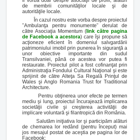
fi vorba doar despre asociaţii de profil, alături
de membrii comunităţilor locale şi de
autorităţile locale.
În cazul nostru este vorba despre proiectul
"Ambulanţa pentru monumente" derulat de
către Asociaţia Momentum (
link către pagina
de Facebook a acestora
) care îşi propune să
acţioneze eficient în domeniul salvgardării
patrimoniului imobil prin punerea în siguranţă a
unor obiective importante din sudul
Transilvaniei, până ce acestea vor putea fi
restaurate. Proiectul pilot a fost cofinanţat prin
Administraţia Fondului Cultural Naţional şi este
sprijinit de către Alteţa Sa Regală Prinţul de
Wales şi Anglo Romania Trust for Traditional
Architecture.
Pentru obţinerea unor efecte pe termen
mediu şi lung, proiectul încurajează implicarea
societăţii civile şi creşterea activităţii de
implicare voluntară şi filantropică din România.
Salutăm iniţiativa lor şi participăm alături
de chemarea lor redând (pentru început) mai
jos mesajul postat de aceştia pe pagina lor de
Facebook: