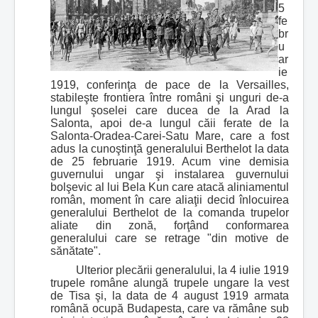
5
fe
br
u
ar
ie
1919, conferinţa de pace de la Versailles,
stabileşte frontiera între români şi unguri de-a
lungul şoselei care ducea de la Arad la
Salonta, apoi de-a lungul căii ferate de la
Salonta-Oradea-Carei-Satu Mare, care a fost
adus la cunoştinţă generalului Berthelot la data
de 25 februarie 1919. Acum vine demisia
guvernului ungar şi instalarea guvernului
bolşevic al lui Bela Kun care atacă aliniamentul
român, moment în care aliaţii decid înlocuirea
generalului Berthelot de la comanda trupelor
aliate din zonă, forţând conformarea
generalului care se retrage "din motive de
sănătate".
Ulterior plecării generalului, la 4 iulie 1919
trupele române alungă trupele ungare la vest
de Tisa şi, la data de 4 august 1919 armata
română ocupă Budapesta, care va rămâne sub