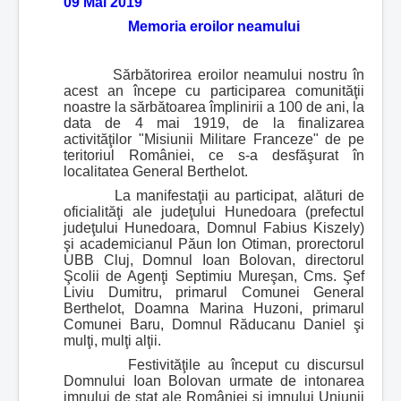
09 Mai 2019
Memoria eroilor neamului
Sărbătorirea eroilor neamului nostru în
acest an începe cu participarea comunităţii
noastre la sărbătoarea împlinirii a 100 de ani, la
data de 4 mai 1919, de la finalizarea
activităţilor "Misiunii Militare Franceze" de pe
teritoriul României, ce s-a desfăşurat în
localitatea General Berthelot.
La manifestaţii au participat, alături de
oficialităţi ale judeţului Hunedoara (prefectul
judeţului Hunedoara, Domnul Fabius Kiszely)
şi academicianul Păun Ion Otiman, prorectorul
UBB Cluj, Domnul Ioan Bolovan, directorul
Şcolii de Agenţi Septimiu Mureşan, Cms. Şef
Liviu Dumitru, primarul Comunei General
Berthelot, Doamna Marina Huzoni, primarul
Comunei Baru, Domnul Răducanu Daniel şi
mulţi, mulţi alţii.
Festivităţile au început cu discursul
Domnului Ioan Bolovan urmate de intonarea
imnului de stat ale României şi imnului Uniunii