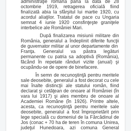
administraţie română până la data de 28
octombrie 1919, retragerea oficială fiind
finalizată abia la sfârşitul lui martie 1920, cu
acordul aliaţilor. Tratatul de pace cu Ungaria
semnat 4 iunie 1920 consfinţeşte graniţele
interbelice ale României Mari.
După finalizarea misiunii militare din
România, generalul a îndeplinit diferite funcţii
de guvernator militar al unor departamente din
Franţa. Generalul va păstra legături
permanente cu patria sa adoptivă (România),
făcând în repetate rânduri vizite (anual) şi
ocupându-se de opere de binefacere.
În semn de recunoştinţă pentru meritele
sale deosebite, generalul a fost decorat cu cele
mai înalte distincţii ale statului român, fiind
declarat şi cetăţean de onoare al României (în
vara lui 1917) şi ales membru de onoare al
Academiei Române (în 1926). Printre altele,
acesta, ca recunoştinţă pentru meritele sale
deosebite, generalul a fost împroprietărit prin
lege specială cu domeniul de la Fărcădinul de
Jos (conac + 70 ha de teren în comuna Unirea,
judeţul Hunedoara, azi comuna General