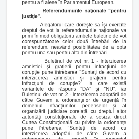
pentru a fi alese în Parlamentul European.
Referendumurile naţionale "pentru
justiţie"
.
Alegătorul care doreşte să îşi exercite
dreptul de vot la referendumurile naţionale va
primi în mod obligatoriu ambele buletine de vot
corespunzătoare celor două întrebări de la
referendum, neavând posibilitatea de a opta
pentru una sau pentru alta din întrebări.
Buletinul de vot nr. 1 - Interzicerea
amnistiei şi graţierii pentru infracţiuni de
corupţie pune întrebarea "Sunteţi de acord cu
interzicerea amnistiei şi graţierii pentru
infracţiuni de corupţie?" la care există
variantele de răspuns "DA" şi "NU", iar
Buletinul de vot nr. 2 - Interzicerea adoptării de
către Guvern a ordonanţelor de urgenţă în
domeniul infracţiunilor, pedepselor şi al
organizării judiciare corelată cu dreptul altor
autorităţi constituţionale de a sesiza direct
Curtea Constituţională cu privire la ordonanţe
pune întrebarea "Sunteţi de acord cu
interzicerea adoptării de către Guvern a