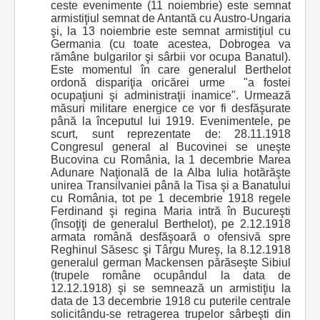
ceste evenimente (11 noiembrie) este semnat
armistiţiul semnat de Antantă cu Austro-Ungaria
şi, la 13 noiembrie este semnat armistiţiul cu
Germania (cu toate acestea, Dobrogea va
rămâne bulgarilor şi sârbii vor ocupa Banatul).
Este momentul în care generalul Berthelot
ordonă dispariţia oricărei urme "a fostei
ocupaţiuni şi administraţii inamice". Urmează
măsuri militare energice ce vor fi desfăşurate
până la începutul lui 1919. Evenimentele, pe
scurt, sunt reprezentate de: 28.11.1918
Congresul general al Bucovinei se uneşte
Bucovina cu România, la 1 decembrie Marea
Adunare Naţională de la Alba Iulia hotărăşte
unirea Transilvaniei până la Tisa şi a Banatului
cu România, tot pe 1 decembrie 1918 regele
Ferdinand şi regina Maria intră în Bucureşti
(însoţiţi de generalul Berthelot), pe 2.12.1918
armata română desfăşoară o ofensivă spre
Reghinul Săsesc şi Târgu Mureş, la 8.12.1918
generalul german Mackensen părăseşte Sibiul
(trupele române ocupândul la data de
12.12.1918) şi se semnează un armistiţiu la
data de 13 decembrie 1918 cu puterile centrale
solicitându-se retragerea trupelor sârbeşti din