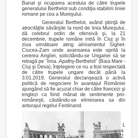
Banat şi ocuparea acestuia de către trupele
generalului Berthelot sub condiţia stabilirii liniei
romane pe cea a Mureşului.
Generalul Berthelot, având ştiinţă de
atrocităţile săvârşite la nord de linia Mureşului,
dă celebrul ordin de ofensivă şi, la 21
decembrie, trupele române intră în Cluj şi în
ziua următoare ating aliniamentul Sighet-
Ciucea-Zam unde avansarea este oprită la
cererea Angliei, solicitându-se Ungariei să se
retragă pe "linia .Apathy-Berthelot" (Baia Mare -
Cluj şi Deva), înţelegere ce nu a fost respectată
de către trupele ungare decât până la
3.01.2019. Generalul declanşează o activă
politică de negociere în avantajul României
ajungând să fie acuzat chiar de către francezi şi
englezi ca fiind mânat de sentimente pro-
româneşti, căutându-se eliminarea sa din
anturajul regelui Ferdinand.
L
a
2