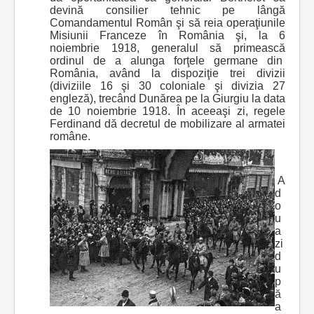
devină consilier tehnic pe lângă
Comandamentul Român şi să reia operaţiunile
Misiunii Franceze în România şi, la 6
noiembrie 1918, generalul să primească
ordinul de a alunga forţele germane din
România, având la dispoziţie trei divizii
(diviziile 16 şi 30 coloniale şi divizia 27
engleză), trecând Dunărea pe la Giurgiu la data
de 10 noiembrie 1918. În aceeaşi zi, regele
Ferdinand dă decretul de mobilizare al armatei
române.
A
d
o
u
a
zi
d
u
p
ă
a