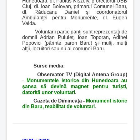
Hunedoara, dl. Fabius Kiszely, prorectorul UBB
Cluj, dl. Ioan Bolovan, primarul Comunei Baru,
dl. Răducanu Daniel şi coordonatorul
Ambulanţei pentru Monumente, dl. Eugen
Vaida.
Voluntarii participanţi sunt reprezentaţi de
domnii Adrian Puiuleţ, Ioan Toporan, Adinel
Popovici (părinte paroh Baru) şi mulţi, mulţi
alţii, locuitori sau nu ai comunei Baru.
Surse media:
Observator TV (Digital Antena Group)
-
Monumentele istorice din Hunedoara au
şansa să devină magnet pentru turişti,
datorită unor voluntari
.
Gazeta de Dimineaţa -
Monument istoric
din Baru, reabilitat de voluntari
.