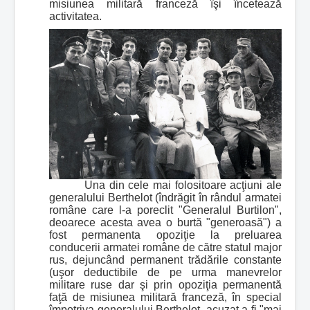
misiunea militară franceză îşi încetează
activitatea.
Una din cele mai folositoare acţiuni ale
generalului Berthelot (îndrăgit în rândul armatei
române care l-a poreclit "Generalul Burtilon",
deoarece acesta avea o burtă "generoasă") a
fost permanenta opoziţie la preluarea
conducerii armatei române de către statul major
rus, dejuncând permanent trădările constante
(uşor deductibile de pe urma manevrelor
militare ruse dar şi prin opoziţia permanentă
faţă de misiunea militară franceză, în special
împotriva generalului Berthelot, acuzat a fi "mai