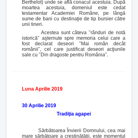
Berthelot) unde se află conacul acestuia. După
moartea acestuia, domeniul este cedat
testamentar Academiei Române, pe lângă
sume de bani cu destinaţie de tip bursier către
unii tineri.
Acestea sunt câteva "rânduri de notă
istorică" aşternute spre memoria celui care a
fost declarat deseori "Mai român decât
românii", cel care justificat deseori acţiunile
sale cu "Din dragoste pentru România".
Luna Aprilie 2019
30 Aprilie 2019
Tradiţia agapei
Sărbătoarea Învierii Domnului, cea mai
mare sărbătoare a creştinătăţii, este momentul