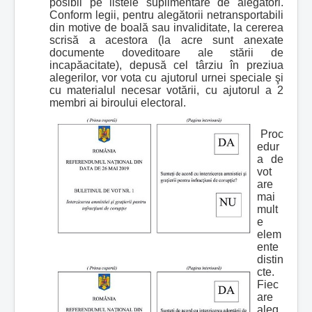
posibil pe listele suplimentare de alegători.
Conform legii, pentru alegătorii netransportabili
din motive de boală sau invaliditate, la cererea
scrisă a acestora (la acre sunt anexate
documente doveditoare ale stării de
incapăacitate), depusă cel târziu în preziua
alegerilor, vor vota cu ajutorul urnei speciale şi
cu materialul necesar votării, cu ajutorul a 2
membri ai biroului electoral.
Proc
edur
a de
vot
are
mai
mult
e
elem
ente
distin
cte.
Fiec
are
aleg