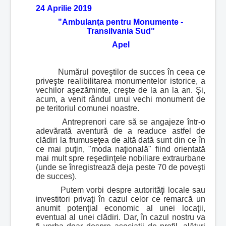
24 Aprilie 2019
"Ambulanţa pentru Monumente -
Transilvania Sud"
Apel
Numărul poveştilor de succes în ceea ce
priveşte realibilitarea monumentelor istorice, a
vechilor aşezăminte, creşte de la an la an. Şi,
acum, a venit rândul unui vechi monument de
pe teritoriul comunei noastre.
Antreprenori care să se angajeze într-o
adevărată aventură de a readuce astfel de
clădiri la frumuseţea de altă dată sunt din ce în
ce mai puţin, "moda naţională" fiind orientată
mai mult spre reşedinţele nobiliare extraurbane
(unde se înregistrează deja peste 70 de poveşti
de succes).
Putem vorbi despre autorităţi locale sau
investitori privaţi în cazul celor ce remarcă un
anumit potenţial economic al unei locaţii,
eventual al unei clădiri. Dar, în cazul nostru va