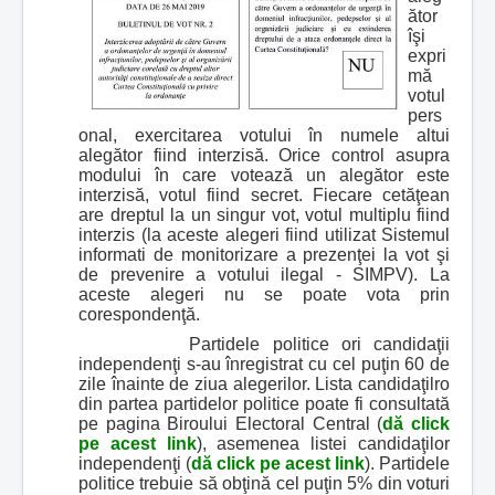
ător
îşi
expri
mă
votul
pers
onal, exercitarea votului în numele altui
alegător fiind interzisă. Orice control asupra
modului în care votează un alegător este
interzisă, votul fiind secret. Fiecare cetăţean
are dreptul la un singur vot, votul multiplu fiind
interzis (la aceste alegeri fiind utilizat Sistemul
informati de monitorizare a prezenţei la vot şi
de prevenire a votului ilegal - SIMPV). La
aceste alegeri nu se poate vota prin
corespondenţă.
Partidele politice ori candidaţii
independenţi s-au înregistrat cu cel puţin 60 de
zile înainte de ziua alegerilor. Lista candidaţilro
din partea partidelor politice poate fi consultată
pe pagina Biroului Electoral Central (
dă click
pe acest link
), asemenea listei candidaţilor
independenţi (
dă click pe acest link
). Partidele
politice trebuie să obţină cel puţin 5% din voturi