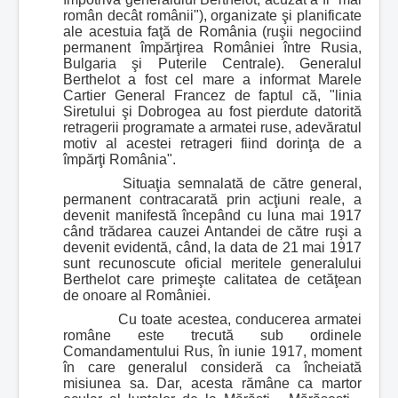
român decât românii"), organizate şi planificate
ale acestuia faţă de România (ruşii negociind
permanent împărţirea României între Rusia,
Bulgaria şi Puterile Centrale). Generalul
Berthelot a fost cel mare a informat Marele
Cartier General Francez de faptul că, "linia
Siretului şi Dobrogea au fost pierdute datorită
retragerii programate a armatei ruse, adevăratul
motiv al acestei retrageri fiind dorinţa de a
împărţi România".
Situaţia semnalată de către general,
permanent contracarată prin acţiuni reale, a
devenit manifestă începând cu luna mai 1917
când trădarea cauzei Antandei de către ruşi a
devenit evidentă, când, la data de 21 mai 1917
sunt recunoscute oficial meritele generalului
Berthelot care primeşte calitatea de cetăţean
de onoare al României.
Cu toate acestea, conducerea armatei
române este trecută sub ordinele
Comandamentului Rus, în iunie 1917, moment
în care generalul consideră ca încheiată
misiunea sa. Dar, acesta rămâne ca martor