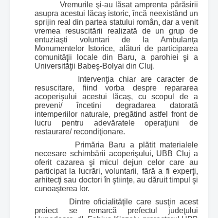
Vremurile şi-au lăsat amprenta părăsirii
asupra acestui lăcaş istoric, încă neexistând un
sprijin real din partea statului român, dar a venit
vremea resuscitării realizată de un grup de
entuziaşti voluntari de la Ambulanţa
Monumentelor Istorice, alături de participarea
comunităţii locale din Baru, a parohiei şi a
Universităţii Babeş-Bolyai din Cluj.
Intervenţia chiar are caracter de
resuscitare, fiind vorba despre repararea
acoperişului acestui lăcaş, cu scopul de a
preveni/ încetini degradarea datorată
intemperiilor naturale, pregătind astfel front de
lucru pentru adevăratele operaţiuni de
restaurare/ recondiţionare.
Primăria Baru a plătit materialele
necesare schimbării acoperişului, UBB Cluj a
oferit cazarea şi micul dejun celor care au
participat la lucrări, voluntarii, fără a fi experţi,
arhitecţi sau doctori în ştiinţe, au dăruit timpul şi
cunoaşterea lor.
Dintre oficialităţile care susţin acest
proiect se remarcă prefectul judeţului