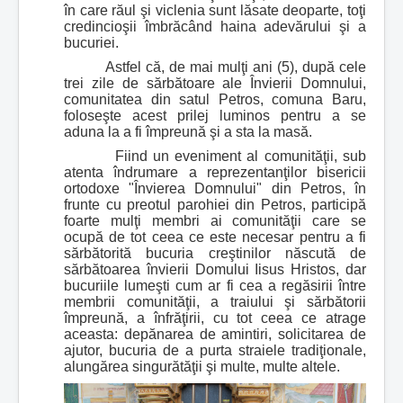
în care răul şi viclenia sunt lăsate deoparte, toţi
credincioşii îmbrăcând haina adevărului şi a
bucuriei.
Astfel că, de mai mulţi ani (5), după cele
trei zile de sărbătoare ale Învierii Domnului,
comunitatea din satul Petros, comuna Baru,
foloseşte acest prilej luminos pentru a se
aduna la a fi împreună şi a sta la masă.
Fiind un eveniment al comunităţii, sub
atenta îndrumare a reprezentanţilor bisericii
ortodoxe "Învierea Domnului" din Petros, în
frunte cu preotul parohiei din Petros, participă
foarte mulţi membri ai comunităţii care se
ocupă de tot ceea ce este necesar pentru a fi
sărbătorită bucuria creştinilor născută de
sărbătoarea învierii Domului Iisus Hristos, dar
bucuriile lumeşti cum ar fi cea a regăsirii între
membrii comunităţii, a traiului şi sărbătorii
împreună, a înfrăţirii, cu tot ceea ce atrage
aceasta: depănarea de amintiri, solicitarea de
ajutor, bucuria de a purta straiele tradiţionale,
alungărea singură
tăţii şi multe, multe altele.