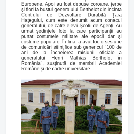
Europene. Apoi au fost depuse coroane, jerbe
şi flori la bustul generalului Berthelot din incinta
Centrului de Dezvoltare Durabilă Ţara
Haţegului, cum este denumit acum conacul
generalului, de către elevii Şcolii de Agenţi. Au
urmat şedinţele foto la care participanţii au
purtat costumele militare ale epocii dar şi
costume populare. În final a avut loc o sesiune
de comunicări ştiinţifice sub genericul "100 de
ani de la încheierea misiunii oficiale a
generalului Henri Mathias Berthelot în
România", susţinută de membrii Academiei
Române şi de cadre universitare.