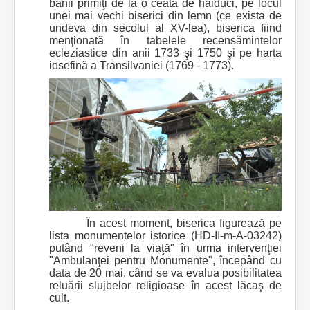
banii primiţi de la o ceată de haiduci, pe locul
unei mai vechi biserici din lemn (ce exista de
undeva din secolul al XV-lea), biserica fiind
menţionată în tabelele recensămintelor
ecleziastice din anii 1733 şi 1750 şi pe harta
iosefină a Transilvaniei (1769 - 1773).
În acest moment, biserica figurează pe
lista monumentelor istorice (HD-II-m-A-03242)
putând "reveni la viaţă" în urma intervenţiei
"Ambulanţei pentru Monumente", începând cu
data de 20 mai, când se va evalua posibilitatea
reluării slujbelor religioase în acest lăcaş de
cult.