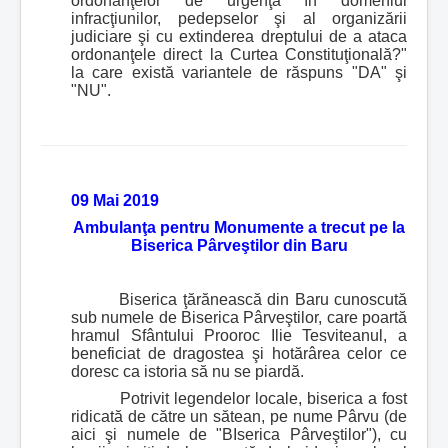
ordonanţelor de urgenţă în domeniul
infracţiunilor, pedepselor şi al organizării
judiciare şi cu extinderea dreptului de a ataca
ordonanţele direct la Curtea Constituţională?"
la care există variantele de răspuns "DA" şi
"NU".
09 Mai 2019
Ambulanţa pentru Monumente a trecut pe la
Biserica Pârveştilor din Baru
Biserica ţărănească din Baru cunoscută
sub numele de Biserica Pârveştilor, care poartă
hramul Sfântului Prooroc Ilie Tesviteanul, a
beneficiat de dragostea şi hotărârea celor ce
doresc ca istoria să nu se piardă.
Potrivit legendelor locale, biserica a fost
ridicată de către un sătean, pe nume Pârvu (de
aici şi numele de "BIserica Pârveştilor"), cu