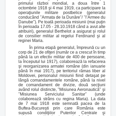
primului război mondial, a doua între 1
octombrie 1918 şi 4 mai 1919, ca participare la
operaţiunile militare postbelice (generalul
conducând "Armata de la Dunăre"/ "l’Armee du
Danube"). Pe toată perioada misiunii (mai puţin
în perioada 17.05 - 28.10.1918 când a avut alte
atribuiri), generalul Berthelot a asigurat şi rolul
de consilier militar al regelui Ferdinand şi al
reginei Maria.
În prima etapă generalul, împreună cu un
corp de 21 de ofiţeri (număr ce a crescut în timp
până la un efectiv militar de 400 de persoane,
la începutul lui 1917), colaborează la refacerea
şi reorganizarea armatei române (din ianuarie
până în mai 1917), pe teritoriul rămas liber al
Moldovei, personalul misiunii fiind detaşat pe
lângă comandamentele române, până la nivel
de comandament de divizie, două secţiuni
având rolul distincte, "Misiunea Aeronautică" şi
"Misiunea Serviciului Sanitar" (unde
colaborează strâns cu regina Maria). La data
de 7 mai 1918 este semnată pacea de la
Buftea-Bucureşti prin care România este
supusă condiţiilor Puterilor Centrale şi