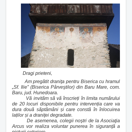
Dragi prieteni,
Am pregătit draniţa pentru Biserica cu hramul
„Sf. Ilie” (Biserica Pârveştilor) din Baru Mare, com.
Baru, jud. Hunedoara.
Vă invităm să vă înscrieți în limita numărului
de 20 locuri disponibile pentru intervenția care va
dura două săptămâni și care constă în înlocuirea
laților și a draniţei degradate.
De asemenea, colegii noştri de la Asociaţia
Arcus vor realiza voluntar punerea în siguranţă a
picturii exteriore.