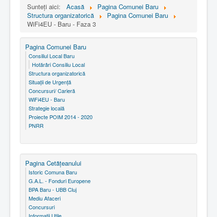
Sunteți aici:
Acasă
Pagina Comunei Baru
Structura organizatorică
Pagina Comunei Baru
WiFi4EU - Baru - Faza 3
Pagina Comunei Baru
Consiliul Local Baru
Hotărâri Consiliu Local
Structura organizatorică
Situaţii de Urgenţă
Concursuri/ Carieră
WiFi4EU - Baru
Strategie locală
Proiecte POIM 2014 - 2020
PNRR
Pagina Cetăţeanului
Istoric Comuna Baru
G.A.L. - Fonduri Europene
BPA Baru - UBB Cluj
Mediu Afaceri
Concursuri
Informatii Utile