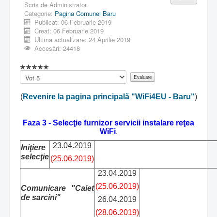
Scris de
Administrator
Categorie:
Pagina Comunei Baru
Publicat: 06 Februarie 2019
Creat: 06 Februarie 2019
Ultima actualizare: 24 Aprilie 2019
Accesări: 24418
Vă
rugăm
să
(
Revenire la pagina principală "WiFi4EU - Baru"
)
evaluați
Faza 3 - Selecţie furnizor servicii instalare reţea
WiFi
.
23.04.2019
Iniţiere
selecţie
(25.06.2019)
23.04.2019
(25.06.2019)
Comunicare "Caiet
de sarcini"
26.04.2019
(28.06.2019)