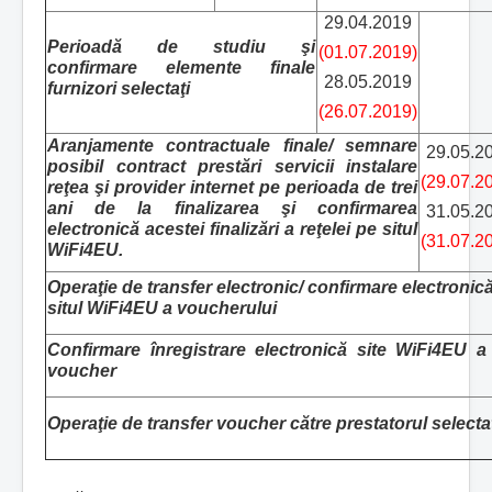
29.04.2019
Perioadă de studiu şi
(01.07.2019)
confirmare elemente finale
28.05.2019
furnizori selectaţi
(26.07.2019)
Aranjamente contractuale finale/ semnare
29.05.2
posibil contract prestări servicii instalare
(29.07.2
reţea şi provider internet pe perioada de trei
ani de la finalizarea şi confirmarea
31.05.2
electronică acestei finalizări a reţelei pe situl
(31.07.2
WiFi4EU.
Operaţie de transfer electronic/ confirmare electronic
situl WiFi4EU a voucherului
Confirmare înregistrare electronică site WiFi4EU a 
voucher
Operaţie de transfer voucher către prestatorul selecta