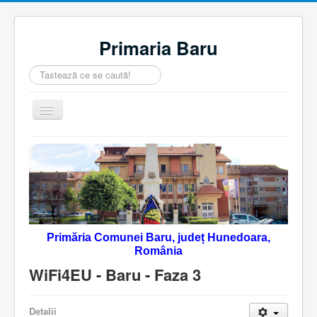
Primaria Baru
Căutare
...
Comută
navigarea
Home
Despre noi
Noutăţi
Contact
Primăria Comunei Baru, județ Hunedoara,
Servicii Online
România
Monitorul Oficial Local
WiFi4EU - Baru - Faza 3
Detalii