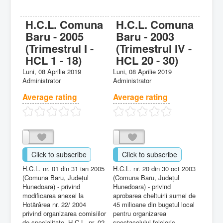
H.C.L. Comuna
H.C.L. Comuna
Baru - 2005
Baru - 2003
(Trimestrul I -
(Trimestrul IV -
HCL 1 - 18)
HCL 20 - 30)
Luni, 08 Aprilie 2019
Luni, 08 Aprilie 2019
Administrator
Administrator
Average rating
Average rating
Click to subscribe
Click to subscribe
H.C.L. nr. 01 din 31 ian 2005
H.C.L. nr. 20 din 30 oct 2003
(Comuna Baru, Judeţul
(Comuna Baru, Judeţul
Hunedoara) - privind
Hunedoara) - privind
modificarea anexei la
aprobarea cheltuirii sumei de
Hotărârea nr. 22/ 2004
45 milioane din bugetul local
privind organizarea comisiilor
pentru organizarea
de specialitate. H.C.L. nr. 02
spectacolului folcloric