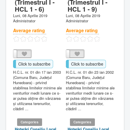
(Trimestrul I -
(Trimestrul I -
HCL 1 - 6)
HCL 1 - 9)
Luni, 08 Aprilie 2019
Luni, 08 Aprilie 2019
Administrator
Administrator
Average rating
Average rating
Click to subscribe
Click to subscribe
H.C.L. nr. 01 din 17 ian 2003
H.C.L. nr. 01 din 23 ian 2002
(Comuna Baru, Judeţul
(Comuna Baru, Judeţul
Hunedoara) - privind
Hunedoara) - privind
stabilirea limitelor minime ale
stabilirea limitelor minime ale
veniturilor medii lunare ce s-
veniturilor medii lunare ce s-
ar putea obţine din vânzarea
ar putea obţine din vânzarea
şi utilizarea terenurilor,
şi utilizarea terenurilor,
clădiril ...
clădiril ...
Categories
Categories
Hotarâri Consiliu Local
Hotarâri Consiliu Local