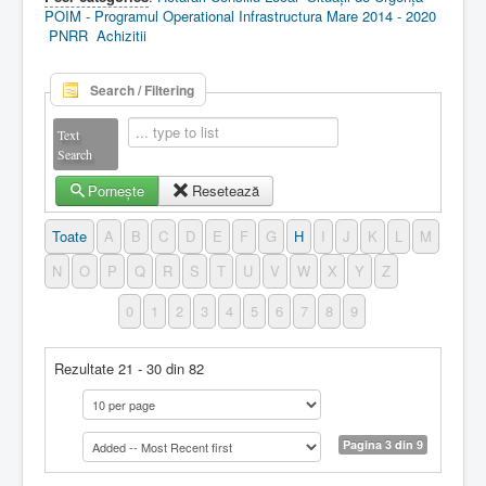
POIM - Programul Operational Infrastructura Mare 2014 - 2020
PNRR
Achizitii
Search / Filtering
Text
Search
Pornește
Resetează
Toate
A
B
C
D
E
F
G
H
I
J
K
L
M
N
O
P
Q
R
S
T
U
V
W
X
Y
Z
0
1
2
3
4
5
6
7
8
9
Rezultate 21 - 30 din 82
Pagina 3 din 9