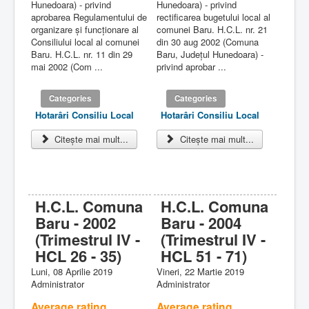
Hunedoara) - privind
Hunedoara) - privind
aprobarea Regulamentului de
rectificarea bugetului local al
organizare şi funcţionare al
comunei Baru. H.C.L. nr. 21
Consiliului local al comunei
din 30 aug 2002 (Comuna
Baru. H.C.L. nr. 11 din 29
Baru, Judeţul Hunedoara) -
mai 2002 (Com ...
privind aprobar ...
Categories
Categories
Hotarâri Consiliu Local
Hotarâri Consiliu Local
Citește mai mult...
Citește mai mult...
H.C.L. Comuna
H.C.L. Comuna
Baru - 2002
Baru - 2004
(Trimestrul IV -
(Trimestrul IV -
HCL 26 - 35)
HCL 51 - 71)
Luni, 08 Aprilie 2019
Vineri, 22 Martie 2019
Administrator
Administrator
Average rating
Average rating