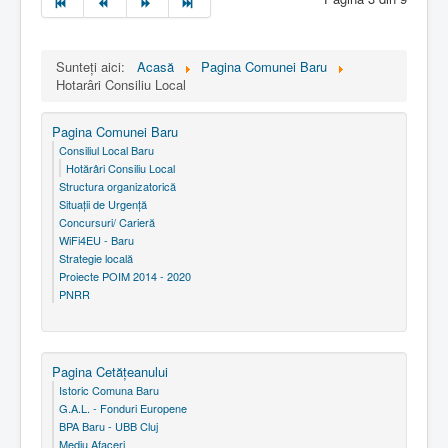
Sunteți aici:
Acasă
Pagina Comunei Baru
Hotarâri Consiliu Local
Pagina Comunei Baru
Consiliul Local Baru
Hotărâri Consiliu Local
Structura organizatorică
Situaţii de Urgenţă
Concursuri/ Carieră
WiFi4EU - Baru
Strategie locală
Proiecte POIM 2014 - 2020
PNRR
Pagina Cetăţeanului
Istoric Comuna Baru
G.A.L. - Fonduri Europene
BPA Baru - UBB Cluj
Mediu Afaceri