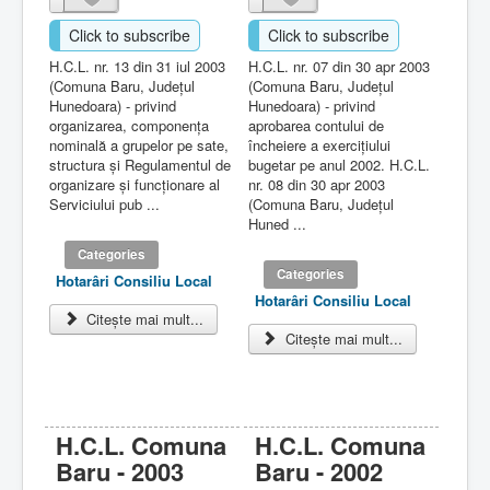
Click to subscribe
Click to subscribe
H.C.L. nr. 13 din 31 iul 2003
H.C.L. nr. 07 din 30 apr 2003
(Comuna Baru, Judeţul
(Comuna Baru, Judeţul
Hunedoara) - privind
Hunedoara) - privind
organizarea, componenţa
aprobarea contului de
nominală a grupelor pe sate,
încheiere a exerciţiului
structura şi Regulamentul de
bugetar pe anul 2002. H.C.L.
organizare şi funcţionare al
nr. 08 din 30 apr 2003
Serviciului pub ...
(Comuna Baru, Judeţul
Huned ...
Categories
Categories
Hotarâri Consiliu Local
Hotarâri Consiliu Local
Citește mai mult...
Citește mai mult...
H.C.L. Comuna
H.C.L. Comuna
Baru - 2003
Baru - 2002