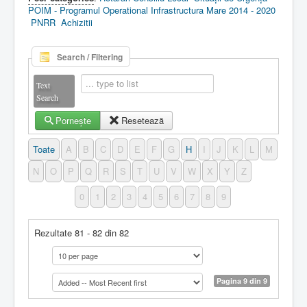
POIM - Programul Operational Infrastructura Mare 2014 - 2020
PNRR
Achizitii
Search / Filtering
Text
Search
Pornește
Resetează
Toate
A
B
C
D
E
F
G
H
I
J
K
L
M
N
O
P
Q
R
S
T
U
V
W
X
Y
Z
0
1
2
3
4
5
6
7
8
9
Rezultate 81 - 82 din 82
Pagina 9 din 9