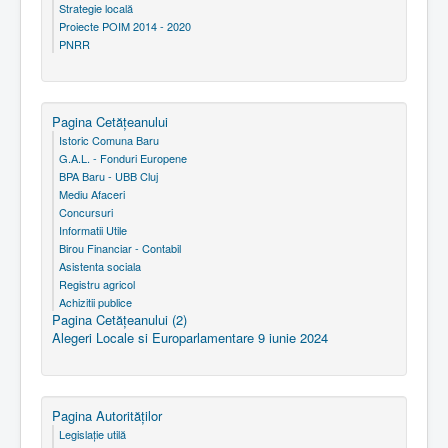
Strategie locală
Proiecte POIM 2014 - 2020
PNRR
Pagina Cetăţeanului
Istoric Comuna Baru
G.A.L. - Fonduri Europene
BPA Baru - UBB Cluj
Mediu Afaceri
Concursuri
Informatii Utile
Birou Financiar - Contabil
Asistenta sociala
Registru agricol
Achizitii publice
Pagina Cetăţeanului (2)
Alegeri Locale si Europarlamentare 9 iunie 2024
Pagina Autorităţilor
Legislaţie utilă