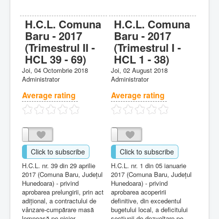
H.C.L. Comuna
H.C.L. Comuna
Baru - 2017
Baru - 2017
(Trimestrul II -
(Trimestrul I -
HCL 39 - 69)
HCL 1 - 38)
Joi, 04 Octombrie 2018
Joi, 02 August 2018
Administrator
Administrator
Average rating
Average rating
Click to subscribe
Click to subscribe
H.C.L. nr. 39 din 29 aprilie
H.C.L. nr. 1 din 05 ianuarie
2017 (Comuna Baru, Judeţul
2017 (Comuna Baru, Judeţul
Hunedoara) - privind
Hunedoara) - privind
aprobarea prelungirii, prin act
aprobarea acoperirii
adiţional, a contractului de
definitive, din excedentul
vânzare-cumpărare masă
bugetului local, a deficitului
lemnoasă pe picior,
secţiunii de dezvoltare pe