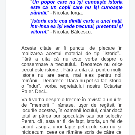
"
Un popor care nu îşi cunoaşte istoria
este ca un copil care nu îşi cunoaşte
părinţii.
" - Nicolae Iorga.
"
Istoria este cea dintâi carte a unei naţii.
Într-însa ea îşi vede trecutul, prezentul şi
viitorul
.
" - Nicolae Bălcescu.
Aceste citate ar fi punctul de plecare în
realizarea acestui material de tip "istoric"...
Fără a uita că nu este vorba despre o
consemnare a trecutului... Deoarece nu orice
trecut este istorie... Fără a uita că, pentru mulţi,
istoria nu are sens, mai ales pentru noi,
românii... Deoarece "Dacă nu pot să fac istoria,
o îndur", vorba regretatului nostru Octavian
Paler. Deci...
Va fi vorba despre o trecere în revistă a unui fel
de "memorii " rămase, uşor de regăsit, în
locurile acestea, în oamenii locului, chiar dacă
totul ar părea pur speculativ sau pur selectiv.
Pentru că, asta ar fi, de fapt, istoria, un fel de
acord asupra unor fapte petrecute sau nu şi,
nicidecum, ceea ce rămâne scris de către cei