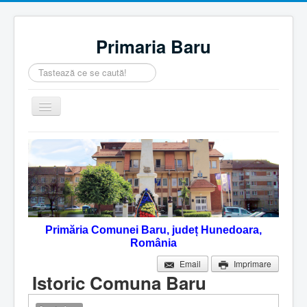
Primaria Baru
Căutare
...
Comută
navigarea
Home
Despre noi
Noutăţi
Contact
Primăria Comunei Baru, județ Hunedoara,
Servicii Online
România
Monitorul Oficial Local
Email
Imprimare
Istoric Comuna Baru