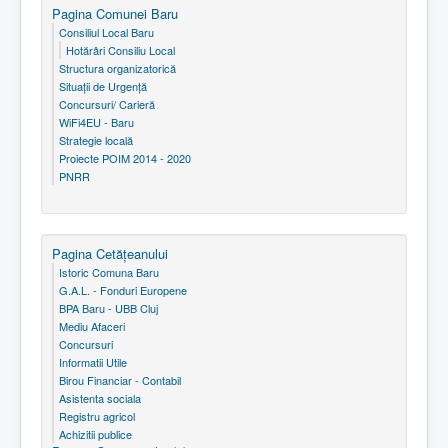
Pagina Comunei Baru
Consiliul Local Baru
Hotărâri Consiliu Local
Structura organizatorică
Situaţii de Urgenţă
Concursuri/ Carieră
WiFi4EU - Baru
Strategie locală
Proiecte POIM 2014 - 2020
PNRR
Pagina Cetăţeanului
Istoric Comuna Baru
G.A.L. - Fonduri Europene
BPA Baru - UBB Cluj
Mediu Afaceri
Concursuri
Informatii Utile
Birou Financiar - Contabil
Asistenta sociala
Registru agricol
Achizitii publice