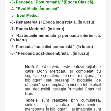
-3-
Perioada "Post romană"/ (Epoca Clasică)
.
-4-
"Evul Mediu Întunecat"
.
-5-
Evul Mediu
.
-6- Renaşterea şi Epoca Industrială. (în lucru)
-7- Epoca Modernă. (în lucru)
-8- Războaiele mondiale şi perioada interbelică.
(în lucru)
-9- Perioada "socialist-comunistă". (în lucru)
-0- "Perioada post-decembristă". (în lucru)
Notă
: Acest material este realizat iniţial de
către Dorin Merticaru şi completat cu
sugestiile şi materialele celor menţionaţi în
bibliografii sau prezenţi în blogurile "de
răspuns" şi nu implică în nici un fel explicit
sau deductibil instituţia Primăriei Comunei
Baru.
Textele sunt realizate prin cumularea,
sinteza şi analiza documentelor
menţionate în bibliografii, iar imaginile sunt