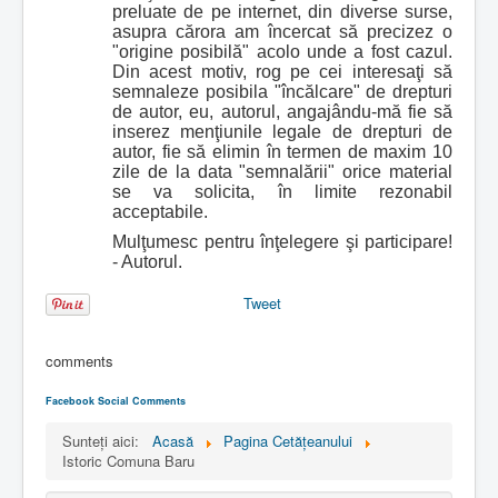
preluate de pe internet, din diverse surse,
asupra cărora am încercat să precizez o
"origine posibilă" acolo unde a fost cazul.
Din acest motiv, rog pe cei interesaţi să
semnaleze posibila "încălcare" de drepturi
de autor, eu, autorul, angajându-mă fie să
inserez menţiunile legale de drepturi de
autor, fie să elimin în termen de maxim 10
zile de la data "semnalării" orice material
se va solicita, în limite rezonabil
acceptabile.
Mulţumesc pentru înţelegere şi participare!
- Autorul.
Tweet
comments
Facebook Social Comments
Sunteți aici:
Acasă
Pagina Cetăţeanului
Istoric Comuna Baru