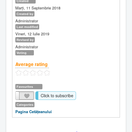
Created
Marți, 11 Septembrie 2018
Created by
Administrator
Last modified
Vineri, 12 Iulie 2019
Revised by
Administrator
Voting
Average rating
Favourites
Click to subscribe
Categories
Pagina Cetăţeanului