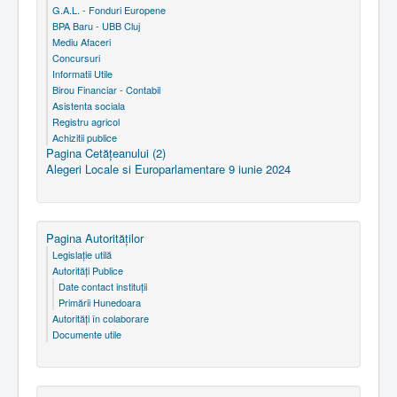
G.A.L. - Fonduri Europene
BPA Baru - UBB Cluj
Mediu Afaceri
Concursuri
Informatii Utile
Birou Financiar - Contabil
Asistenta sociala
Registru agricol
Achizitii publice
Pagina Cetăţeanului (2)
Alegeri Locale si Europarlamentare 9 iunie 2024
Pagina Autorităţilor
Legislaţie utilă
Autorităţi Publice
Date contact instituţii
Primării Hunedoara
Autorităţi în colaborare
Documente utile