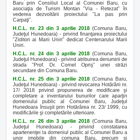
Baru prin Consiliul Local al Comunei Baru, cu
asociaţia de Turism Montan "Via - Retezat" în
vederea dezvoltării proiectului "La pas prin
Carpaţi".
H.C.L. nr. 23 din 3 aprilie 2018
(Comuna Baru,
Judeţul Hunedoara) - privind finanţarea proiectului
"Ziditori ai Marii Uniri" dedicat Centenarului Marii
Uniri.
H.C.L. nr. 24 din 3 aprilie 2018
(Comuna Baru,
Judeţul Hunedoara) - privind atribuirea denumirii de
strada "Prof. Dr. Cornel Opriş" unei străzi
secundare din Comuna Baru.
H.C.L. nr. 25 din 3 aprilie 2018
(Comuna Baru,
Judeţul Hunedoara) - privind revocarea Hotărârii nr.
17/ 2018 privind propunerea de modificare şi
completare a inventarului bunurilor care aparţin
domeniului public al Comunei Baru, Judeţul
Hunedoara însuşit prin Hotărârea nr. 23/ 1999, cu
modificările şi completările ulterioare.
H.C.L. nr. 26 din 3 aprilie 2018
(Comuna Baru,
Judeţul Hunedoara) - privind constatarea
apartenenţei la domeniul public al Comunei Baru a
unor imobile din comuna Baru, precum şi