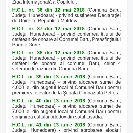
Ziua Internaţională a Copilului.
H.C.L. nr. 36 din 12 mai 2018
(Comuna Baru,
Judeţul Hunedoara) - privind susţinerea Declaraţiei
de Unire cu Republica Moldova.
H.C.L. nr. 37 din 12 mai 2018
(Comuna Baru,
Judeţul Hunedoara) - privind conferirea titlului de
cetăţean de onoare al Comunei Baru, Preasfinţitului
Părinte Gurie.
H.C.L. nr. 38 din 12 mai 2018
(Comuna Baru,
Judeţul Hunedoara) - privind conferirea titlului de
cetăţeni de onoare ai comunei Baru, celor 4
veterani de război din Comuna Baru.
H.C.L. nr. 39 din 13 iunie 2018
(Comuna Baru,
Judeţul Hunedoara) - privind alocarea sumei de
4.000 lei din bugetul local al Comunei Baru pentru
premierea elevilor de la Şcoala Gimnazială Petros.
H.C.L. nr. 40 din 13 iunie 2018
(Comuna Baru,
Judeţul Hunedoara) - privind alocarea sumei de
7.000 lei din bugetul local al Comunei Baru pentru
sprijinirea cultului ortodox din satul Livadia.
H.C.L. nr. 41 din 13 iunie 2018
(Comuna Baru,
Judeţul Hunedoara) - privind aprobarea alocării