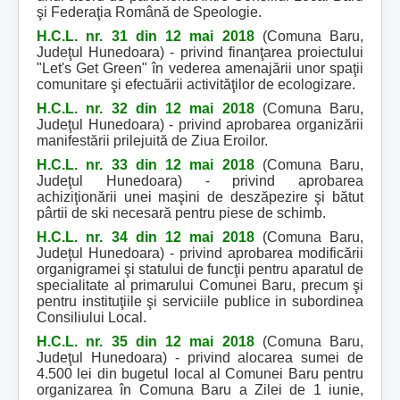
şi Federaţia Română de Speologie.
H.C.L. nr. 31 din 12 mai 2018
(Comuna Baru,
Judeţul Hunedoara) - privind finanţarea proiectului
"Let's Get Green" în vederea amenajării unor spaţii
comunitare şi efectuării activităţilor de ecologizare.
H.C.L. nr. 32 din 12 mai 2018
(Comuna Baru,
Judeţul Hunedoara) - privind aprobarea organizării
manifestării prilejuită de Ziua Eroilor.
H.C.L. nr. 33 din 12 mai 2018
(Comuna Baru,
Judeţul Hunedoara) - privind aprobarea
achiziţionării unei maşini de deszăpezire şi bătut
pârtii de ski necesară pentru piese de schimb.
H.C.L. nr. 34 din 12 mai 2018
(Comuna Baru,
Judeţul Hunedoara) - privind aprobarea modificării
organigramei şi statului de funcţii pentru aparatul de
specialitate al primarului Comunei Baru, precum şi
pentru instituţiile şi serviciile publice in subordinea
Consiliului Local.
H.C.L. nr. 35 din 12 mai 2018
(Comuna Baru,
Judeţul Hunedoara) - privind alocarea sumei de
4.500 lei din bugetul local al Comunei Baru pentru
organizarea în Comuna Baru a Zilei de 1 iunie,