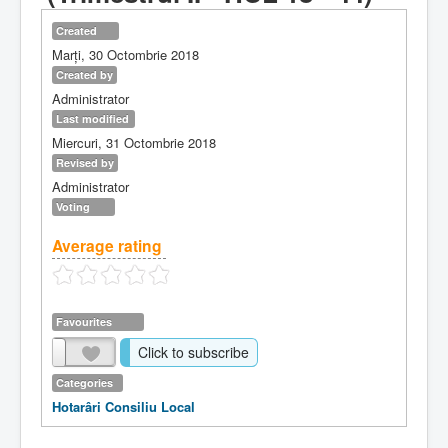
Created
Marți, 30 Octombrie 2018
Created by
Administrator
Last modified
Miercuri, 31 Octombrie 2018
Revised by
Administrator
Voting
Average rating
Favourites
Click to subscribe
Categories
Hotarâri Consiliu Local