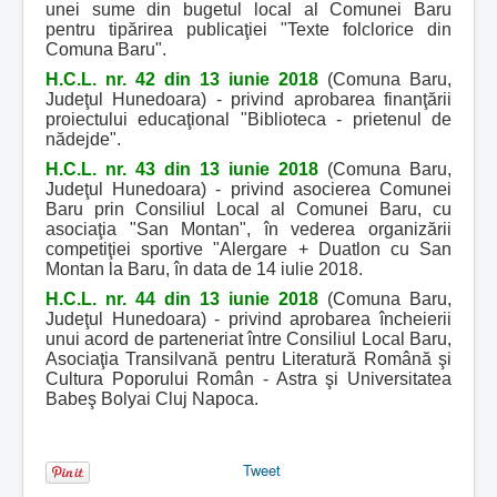
unei sume din bugetul local al Comunei Baru
pentru tipărirea publicaţiei "Texte folclorice din
Comuna Baru".
H.C.L. nr. 42 din 13 iunie 2018
(Comuna Baru,
Judeţul Hunedoara) - privind aprobarea finanţării
proiectului educaţional "Biblioteca - prietenul de
nădejde".
H.C.L. nr. 43 din 13 iunie 2018
(Comuna Baru,
Judeţul Hunedoara) - privind asocierea Comunei
Baru prin Consiliul Local al Comunei Baru, cu
asociaţia "San Montan", în vederea organizării
competiţiei sportive "Alergare + Duatlon cu San
Montan la Baru, în data de 14 iulie 2018.
H.C.L. nr. 44 din 13 iunie 2018
(Comuna Baru,
Judeţul Hunedoara) - privind aprobarea încheierii
unui acord de parteneriat între Consiliul Local Baru,
Asociaţia Transilvană pentru Literatură Română şi
Cultura Poporului Român - Astra şi Universitatea
Babeş Bolyai Cluj Napoca.
Tweet