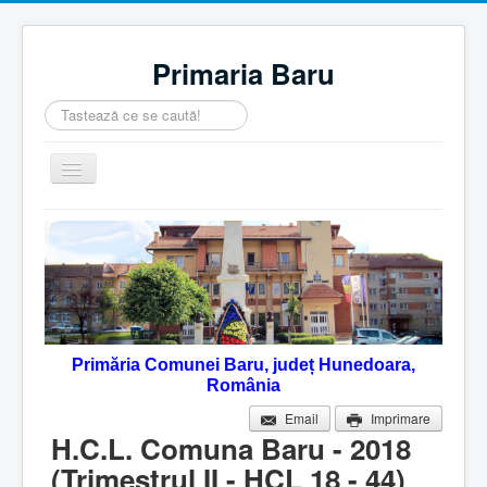
Primaria Baru
Căutare
...
Comută
navigarea
Home
Despre noi
Noutăţi
Contact
Primăria Comunei Baru, județ Hunedoara,
Servicii Online
România
Monitorul Oficial Local
Email
Imprimare
H.C.L. Comuna Baru - 2018
(Trimestrul II - HCL 18 - 44)