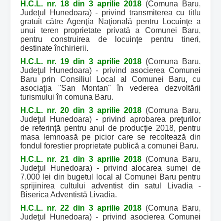
H.C.L. nr. 18 din 3 aprilie 2018
(Comuna Baru,
Judeţul Hunedoara) - privind transmiterea cu titlu
gratuit către Agenţia Naţională pentru Locuinţe a
unui teren proprietate privată a Comunei Baru,
pentru construirea de locuinţe pentru tineri,
destinate închirierii.
H.C.L. nr. 19 din 3 aprilie 2018
(Comuna Baru,
Judeţul Hunedoara) - privind asocierea Comunei
Baru prin Consiliul Local al Comunei Baru, cu
asociaţia "San Montan" în vederea dezvoltării
turismului în comuna Baru.
H.C.L. nr. 20 din 3 aprilie 2018
(Comuna Baru,
Judeţul Hunedoara) - privind aprobarea preţurilor
de referinţă pentru anul de producţie 2018, pentru
masa lemnoasă pe picior care se recoltează din
fondul forestier proprietate publică a comunei Baru.
H.C.L. nr. 21 din 3 aprilie 2018
(Comuna Baru,
Judeţul Hunedoara) - privind alocarea sumei de
7.000 lei din bugetul local al Comunei Baru pentru
sprijinirea cultului adventist din satul Livadia -
Biserica Adventistă Livadia.
H.C.L. nr. 22 din 3 aprilie 2018
(Comuna Baru,
Judeţul Hunedoara) - privind asocierea Comunei