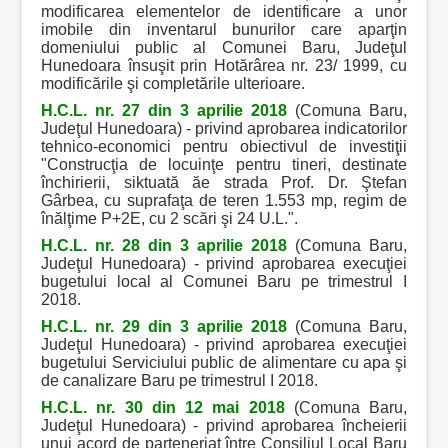
modificarea elementelor de identificare a unor
imobile din inventarul bunurilor care aparţin
domeniului public al Comunei Baru, Judeţul
Hunedoara însuşit prin Hotărârea nr. 23/ 1999, cu
modificările şi completările ulterioare.
H.C.L. nr. 27 din 3 aprilie 2018
(Comuna Baru,
Judeţul Hunedoara) - privind aprobarea indicatorilor
tehnico-economici pentru obiectivul de investiţii
"Construcţia de locuinţe pentru tineri, destinate
închirierii, siktuată ăe strada Prof. Dr. Ştefan
Gârbea, cu suprafaţa de teren 1.553 mp, regim de
înălţime P+2E, cu 2 scări şi 24 U.L.".
H.C.L. nr. 28 din 3 aprilie 2018
(Comuna Baru,
Judeţul Hunedoara) - privind aprobarea execuţiei
bugetului local al Comunei Baru pe trimestrul I
2018.
H.C.L. nr. 29 din 3 aprilie 2018
(Comuna Baru,
Judeţul Hunedoara) - privind aprobarea execuţiei
bugetului Serviciului public de alimentare cu apa şi
de canalizare Baru pe trimestrul I 2018.
H.C.L. nr. 30 din 12 mai 2018
(Comuna Baru,
Judeţul Hunedoara) - privind aprobarea încheierii
unui acord de parteneriat între Consiliul Local Baru