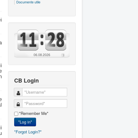
Documente utile
i
a
06.08.2026
i
e
n
CB Login
e
l
*Remember Me*
*Log in*
i
*Forgot Login?*
u