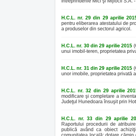
Întreprinderile Mici şi Mijlocii S.A. -
H.C.L. nr. 29 din 29 aprilie 201
pentru eliberarea atestatului de pr
a produselor din sectorul agricol.
H.C.L. nr. 30 din 29 aprilie 2015
(
unui imobil-teren, proprietatea pri
H.C.L. nr. 31 din 29 aprilie 2015
(
unor imobile, proprietatea privată
H.C.L. nr. 32 din 29 aprilie 201
modificare şi completare a inventa
Judeţul Hunedoara însuşit prin Hotă
H.C.L. nr. 33 din 29 aprilie 2
Raportului procedurii de atribuire
publică având ca obiect achiziţie
comunitatea locală: dotare cămin 