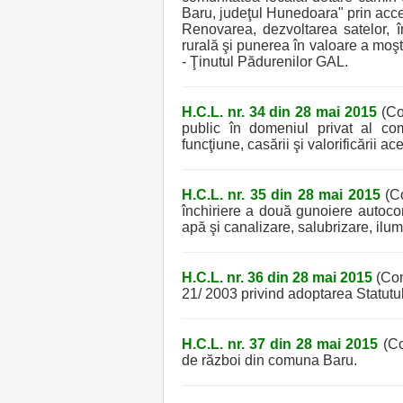
Baru, judeţul Hunedoara" prin acc
Renovarea, dezvoltarea satelor, î
rurală şi punerea în valoare a moşt
- Ţinutul Pădurenilor GAL.
H.C.L. nr. 34 din 28 mai 2015
(Co
public în domeniul privat al co
funcţiune, casării şi valorificării ac
H.C.L. nr. 35 din 28 mai 2015
(Co
închiriere a două gunoiere autoco
apă şi canalizare, salubrizare, ilum
H.C.L. nr. 36 din 28 mai 2015
(Com
21/ 2003 privind adoptarea Statutu
H.C.L. nr. 37 din 28 mai 2015
(Co
de război din comuna Baru.