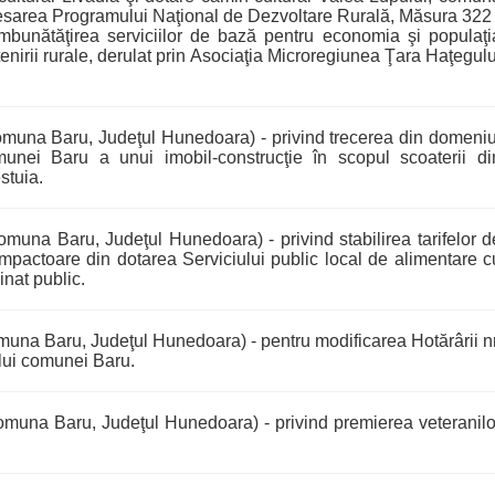
esarea Programului Naţional de Dezvoltare Rurală, Măsura 322 
mbunătăţirea serviciilor de bază pentru economia şi populaţi
enirii rurale, derulat prin Asociaţia Microregiunea Ţara Haţegulu
muna Baru, Judeţul Hunedoara) - privind trecerea din domeniu
munei Baru a unui imobil-construcţie în scopul scoaterii di
estuia.
muna Baru, Judeţul Hunedoara) - privind stabilirea tarifelor d
mpactoare din dotarea Serviciului public local de alimentare c
inat public.
una Baru, Judeţul Hunedoara) - pentru modificarea Hotărârii nr
lui comunei Baru.
muna Baru, Judeţul Hunedoara) - privind premierea veteranilo