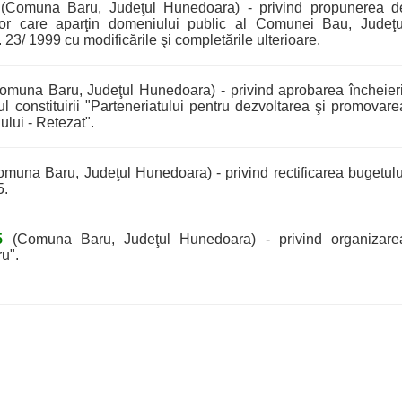
(Comuna Baru, Judeţul Hunedoara) - privind propunerea d
ilor care aparţin domeniului public al Comunei Bau, Judeţu
 23/ 1999 cu modificările şi completările ulterioare.
muna Baru, Judeţul Hunedoara) - privind aprobarea încheieri
l constituirii "Parteneriatului pentru dezvoltarea şi promovare
ului - Retezat".
muna Baru, Judeţul Hunedoara) - privind rectificarea bugetulu
5.
5
(Comuna Baru, Judeţul Hunedoara) - privind organizare
u".