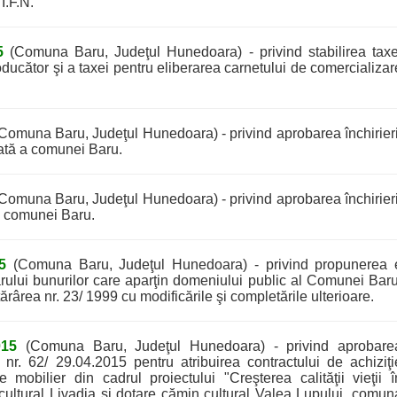
 I.F.N.
5
(Comuna Baru, Judeţul Hunedoara) - privind stabilirea taxe
oducător şi a taxei pentru eliberarea carnetului de comercializar
Comuna Baru, Judeţul Hunedoara) - privind aprobarea închirieri
vată a comunei Baru.
Comuna Baru, Judeţul Hunedoara) - privind aprobarea închirieri
 a comunei Baru.
5
(Comuna Baru, Judeţul Hunedoara) - privind propunerea 
rului bunurilor care aparţin domeniului public al Comunei Baru
rârea nr. 23/ 1999 cu modificările şi completările ulterioare.
015
(Comuna Baru, Judeţul Hunedoara) - privind aprobare
 nr. 62/ 29.04.2015 pentru atribuirea contractului de achiziţi
 mobilier din cadrul proiectului "Creşterea calităţii vieţii î
cultural Livadia şi dotare cămin cultural Valea Lupului, comun