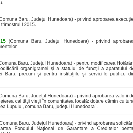
u.
Comuna Baru, Judeţul Hunedoara) - privind aprobarea execuţie
trimestrul I 2015.
015
(Comuna Baru, Judeţul Hunedoara) - privind aprobare
mentelor.
Comuna Baru, Judeţul Hunedoara) - pentru modificarea Hotărâri
dificării organigramei şi a statului de funcţii a aparatului d
i Baru, precum şi pentru instituţiile şi serviciile publice di
Comuna Baru, Judeţul Hunedoara) - privind aprobarea valorii d
reşterea calităţii vieţii în comunitatea locală: dotare cămin cultura
alea Lupului, comuna Baru, judeţul Hunedoara".
Comuna Baru, Judeţul Hunedoara) - privind aprobarea solicitări
partea Fondului Naţional de Garantare a Creditelor pentr