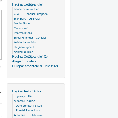
Pagina Cetăţeanului
Istoric Comuna Baru
G.A.L. - Fonduri Europene
BPA Baru - UBB Cluj
Mediu Afaceri
Concursuri
Informatii Utile
Birou Financiar - Contabil
Asistenta sociala
Registru agricol
Achizitii publice
Pagina Cetăţeanului (2)
Alegeri Locale si
Europarlamentare 9 iunie 2024
a
i
Pagina Autorităţilor
l
Legislaţie utilă
Autorităţi Publice
Date contact instituţii
Primării Hunedoara
i
Autorităţi în colaborare
,