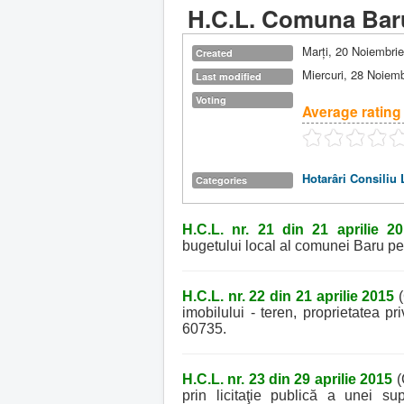
H.C.L. Comuna Baru 
Marți, 20 Noiembri
Created
Miercuri, 28 Noiem
Last modified
Voting
Average rating
Hotarâri Consiliu 
Categories
H.C.L. nr. 21 din 21 aprilie 2
bugetului local al comunei Baru pe
H.C.L. nr. 22 din 21 aprilie 2015
(
imobilului - teren, proprietatea p
60735.
H.C.L. nr. 23 din 29 aprilie 2015
(
prin licitaţie publică a unei s