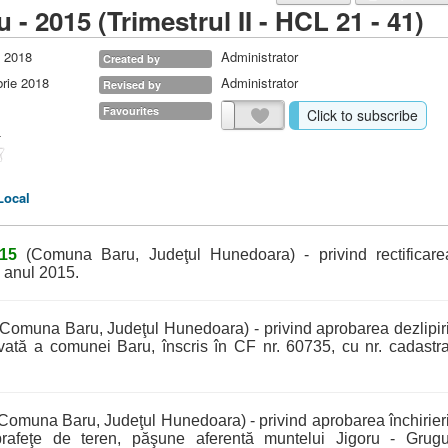
- 2015 (Trimestrul II - HCL 21 - 41)
e 2018
Administrator
Created by
brie 2018
Administrator
Revised by
Favourites
Click to subscribe
Local
015
(Comuna Baru, Judeţul Hunedoara) - privind rectificare
 anul 2015.
Comuna Baru, Judeţul Hunedoara) - privind aprobarea dezlipiri
rivată a comunei Baru, înscris în CF nr. 60735, cu nr. cadastra
Comuna Baru, Judeţul Hunedoara) - privind aprobarea închirieri
uprafeţe de teren, păşune aferentă muntelui Jigoru - Grugu