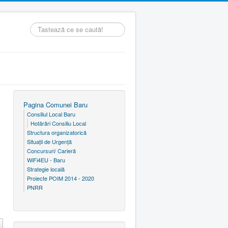
Căutare
...
Pagina Comunei Baru
Consiliul Local Baru
Hotărâri Consiliu Local
Structura organizatorică
Situaţii de Urgenţă
Concursuri/ Carieră
WiFi4EU - Baru
Strategie locală
Proiecte POIM 2014 - 2020
PNRR