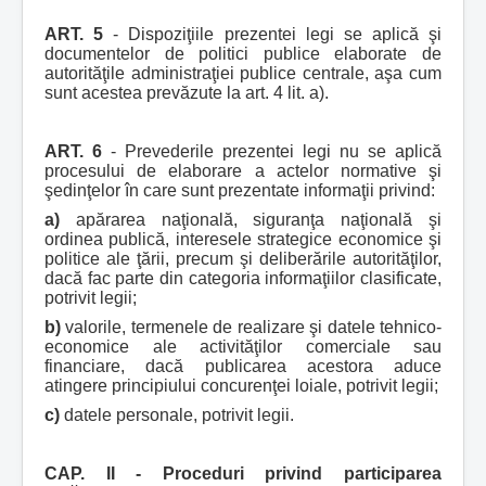
ART. 5
- Dispoziţiile prezentei legi se aplică şi
documentelor de politici publice elaborate de
autorităţile administraţiei publice centrale, aşa cum
sunt acestea prevăzute la art. 4 lit. a).
ART. 6
- Prevederile prezentei legi nu se aplică
procesului de elaborare a actelor normative şi
şedinţelor în care sunt prezentate informaţii privind:
a)
apărarea naţională, siguranţa naţională şi
ordinea publică, interesele strategice economice şi
politice ale ţării, precum şi deliberările autorităţilor,
dacă fac parte din categoria informaţiilor clasificate,
potrivit legii;
b)
valorile, termenele de realizare şi datele tehnico-
economice ale activităţilor comerciale sau
financiare, dacă publicarea acestora aduce
atingere principiului concurenţei loiale, potrivit legii;
c)
datele personale, potrivit legii.
CAP. II - Proceduri privind participarea