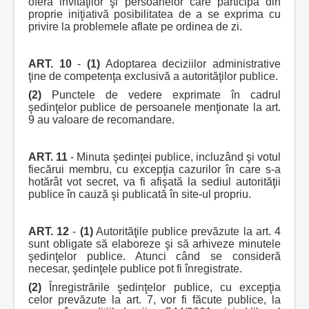
oferă invitaţilor şi persoanelor care participă din
proprie iniţiativă posibilitatea de a se exprima cu
privire la problemele aflate pe ordinea de zi.
ART. 10
-
(1)
Adoptarea deciziilor administrative
ţine de competenţa exclusivă a autorităţilor publice.
(2)
Punctele de vedere exprimate în cadrul
şedinţelor publice de persoanele menţionate la art.
9 au valoare de recomandare.
ART. 11
- Minuta şedinţei publice, incluzând şi votul
fiecărui membru, cu excepţia cazurilor în care s-a
hotărât vot secret, va fi afişată la sediul autorităţii
publice în cauză şi publicată în site-ul propriu.
ART. 12
-
(1)
Autorităţile publice prevăzute la art. 4
sunt obligate să elaboreze şi să arhiveze minutele
şedinţelor publice. Atunci când se consideră
necesar, şedinţele publice pot fi înregistrate.
(2)
Înregistrările şedinţelor publice, cu excepţia
celor prevăzute la art. 7, vor fi făcute publice, la