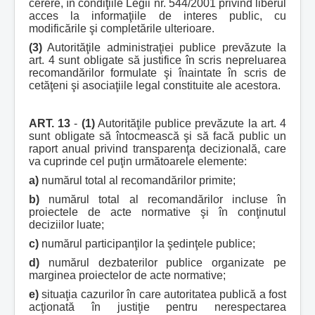
cerere, în condiţiile Legii nr. 544/2001 privind liberul
acces la informaţiile de interes public, cu
modificările şi completările ulterioare.
(3)
Autorităţile administraţiei publice prevăzute la
art. 4 sunt obligate să justifice în scris nepreluarea
recomandărilor formulate şi înaintate în scris de
cetăţeni şi asociaţiile legal constituite ale acestora.
ART. 13
-
(1)
Autorităţile publice prevăzute la art. 4
sunt obligate să întocmească şi să facă public un
raport anual privind transparenţa decizională, care
va cuprinde cel puţin următoarele elemente:
a)
numărul total al recomandărilor primite;
b)
numărul total al recomandărilor incluse în
proiectele de acte normative şi în conţinutul
deciziilor luate;
c)
numărul participanţilor la şedinţele publice;
d)
numărul dezbaterilor publice organizate pe
marginea proiectelor de acte normative;
e)
situaţia cazurilor în care autoritatea publică a fost
acţionată în justiţie pentru nerespectarea