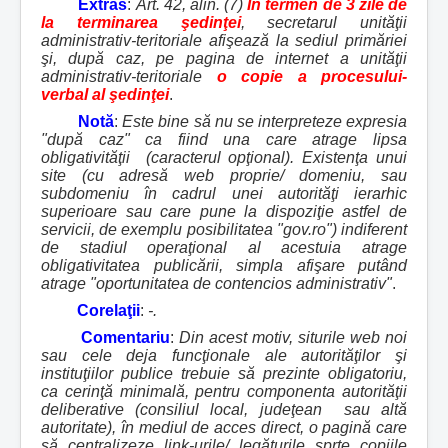
Extras
:
Art. 42, alin. (7)
În termen de 3 zile de
la terminarea şedinţei
, secretarul unităţii
administrativ-teritoriale afişează la sediul primăriei
şi, după caz, pe pagina de internet a unităţii
administrativ-teritoriale
o copie a procesului-
verbal al şedinţei
.
Notă
:
Este bine să nu se interpreteze expresia
"după caz" ca fiind una care atrage lipsa
obligativităţii (caracterul opţional). Existenţa unui
site (cu adresă web proprie/ domeniu, sau
subdomeniu în cadrul unei autorităţi ierarhic
superioare sau care pune la dispoziţie astfel de
servicii, de exemplu posibilitatea "gov.ro") indiferent
de stadiul operaţional al acestuia atrage
obligativitatea publicării, simpla afişare putând
atrage "oportunitatea de contencios administrativ"
.
Corelaţii
:
-.
Comentariu
:
Din acest motiv, siturile web noi
sau cele deja funcţionale ale autorităţilor şi
instituţiilor publice trebuie să prezinte obligatoriu,
ca cerinţă minimală, pentru componenta autorităţii
deliberative (consiliul local, judeţean sau altă
autoritate), în mediul de acces direct, o pagină care
să centralizeze link-urile/ legăturile sprte copiile