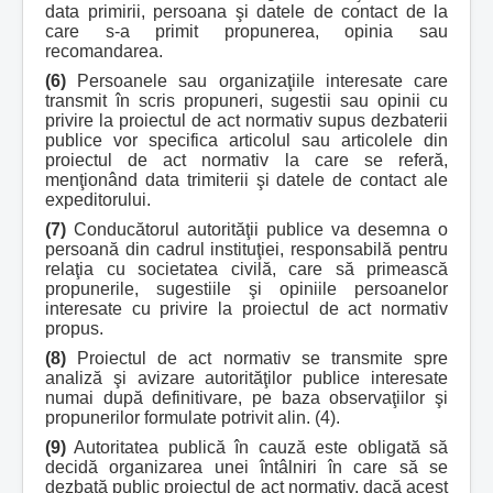
data primirii, persoana şi datele de contact de la
care s-a primit propunerea, opinia sau
recomandarea.
(6)
Persoanele sau organizaţiile interesate care
transmit în scris propuneri, sugestii sau opinii cu
privire la proiectul de act normativ supus dezbaterii
publice vor specifica articolul sau articolele din
proiectul de act normativ la care se referă,
menţionând data trimiterii şi datele de contact ale
expeditorului.
(7)
Conducătorul autorităţii publice va desemna o
persoană din cadrul instituţiei, responsabilă pentru
relaţia cu societatea civilă, care să primească
propunerile, sugestiile şi opiniile persoanelor
interesate cu privire la proiectul de act normativ
propus.
(8)
Proiectul de act normativ se transmite spre
analiză şi avizare autorităţilor publice interesate
numai după definitivare, pe baza observaţiilor şi
propunerilor formulate potrivit alin. (4).
(9)
Autoritatea publică în cauză este obligată să
decidă organizarea unei întâlniri în care să se
dezbată public proiectul de act normativ, dacă acest