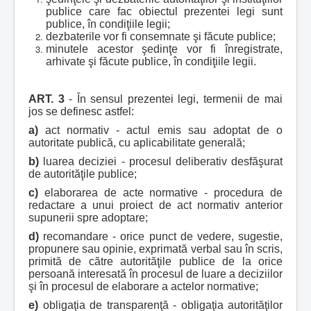
publice care fac obiectul prezentei legi sunt
publice, în condiţiile legii;
dezbaterile vor fi consemnate şi făcute publice;
minutele acestor şedinţe vor fi înregistrate,
arhivate şi făcute publice, în condiţiile legii.
ART. 3
- În sensul prezentei legi, termenii de mai
jos se definesc astfel:
a)
act normativ - actul emis sau adoptat de o
autoritate publică, cu aplicabilitate generală;
b)
luarea deciziei - procesul deliberativ desfăşurat
de autorităţile publice;
c)
elaborarea de acte normative - procedura de
redactare a unui proiect de act normativ anterior
supunerii spre adoptare;
d)
recomandare - orice punct de vedere, sugestie,
propunere sau opinie, exprimată verbal sau în scris,
primită de către autorităţile publice de la orice
persoană interesată în procesul de luare a deciziilor
şi în procesul de elaborare a actelor normative;
e)
obligaţia de transparenţă - obligaţia autorităţilor