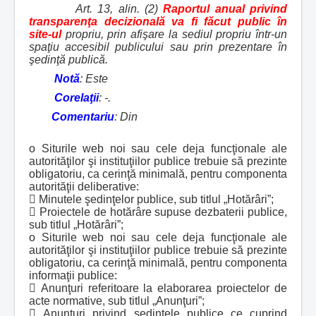
Art. 13, alin. (2)
Raportul anual privind
transparenţa decizională va fi făcut public în
site-ul
propriu, prin afişare la sediul propriu într-un
spaţiu accesibil publicului sau prin prezentare în
şedinţă publică.
Notă
: Este
Corelaţii
: -.
Comentariu
: Din
o Siturile web noi sau cele deja funcţionale ale
autorităţilor şi instituţiilor publice trebuie să prezinte
obligatoriu, ca cerinţă minimală, pentru componenta
autorităţii deliberative:
 Minutele şedinţelor publice, sub titlul „Hotărâri”;
 Proiectele de hotărâre supuse dezbaterii publice,
sub titlul „Hotărâri”;
o Siturile web noi sau cele deja funcţionale ale
autorităţilor şi instituţiilor publice trebuie să prezinte
obligatoriu, ca cerinţă minimală, pentru componenta
informaţii publice:
 Anunţuri referitoare la elaborarea proiectelor de
acte normative, sub titlul „Anunţuri”;
 Anunţuri privind şedinţele publice ce cuprind