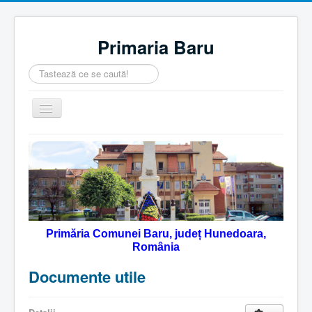
Primaria Baru
Căutare
...
Comută
navigarea
Home
Despre noi
Noutăţi
Contact
Primăria Comunei Baru, județ Hunedoara,
Servicii Online
România
Monitorul Oficial Local
Documente utile