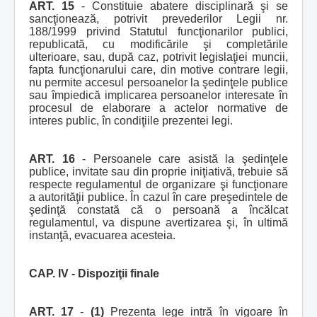
ART. 15
- Constituie abatere disciplinară şi se
sancţionează, potrivit prevederilor Legii nr.
188/1999 privind Statutul funcţionarilor publici,
republicată, cu modificările şi completările
ulterioare, sau, după caz, potrivit legislaţiei muncii,
fapta funcţionarului care, din motive contrare legii,
nu permite accesul persoanelor la şedinţele publice
sau împiedică implicarea persoanelor interesate în
procesul de elaborare a actelor normative de
interes public, în condiţiile prezentei legi.
ART. 16
- Persoanele care asistă la şedinţele
publice, invitate sau din proprie iniţiativă, trebuie să
respecte regulamentul de organizare şi funcţionare
a autorităţii publice. În cazul în care preşedintele de
şedinţă constată că o persoană a încălcat
regulamentul, va dispune avertizarea şi, în ultimă
instanţă, evacuarea acesteia.
CAP. IV - Dispoziţii finale
ART. 17
-
(1)
Prezenta lege intră în vigoare în