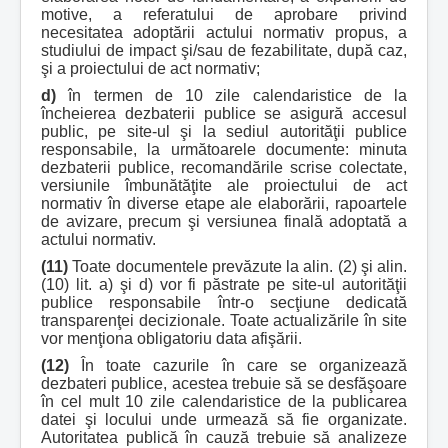
motive, a referatului de aprobare privind
necesitatea adoptării actului normativ propus, a
studiului de impact şi/sau de fezabilitate, după caz,
şi a proiectului de act normativ;
d)
în termen de 10 zile calendaristice de la
încheierea dezbaterii publice se asigură accesul
public, pe site-ul şi la sediul autorităţii publice
responsabile, la următoarele documente: minuta
dezbaterii publice, recomandările scrise colectate,
versiunile îmbunătăţite ale proiectului de act
normativ în diverse etape ale elaborării, rapoartele
de avizare, precum şi versiunea finală adoptată a
actului normativ.
(11)
Toate documentele prevăzute la alin. (2) şi alin.
(10) lit. a) şi d) vor fi păstrate pe site-ul autorităţii
publice responsabile într-o secţiune dedicată
transparenţei decizionale. Toate actualizările în site
vor menţiona obligatoriu data afişării.
(12)
În toate cazurile în care se organizează
dezbateri publice, acestea trebuie să se desfăşoare
în cel mult 10 zile calendaristice de la publicarea
datei şi locului unde urmează să fie organizate.
Autoritatea publică în cauză trebuie să analizeze