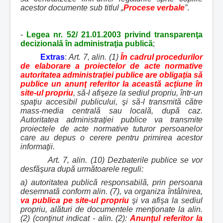
acestor documente sub titlul
„
Procese verbale
”
.
-
Legea nr. 52/ 21.01.2003 privind transparenţa
decizională în administraţia publică
;
Extras
:
Art. 7, alin. (1)
În cadrul procedurilor
de elaborare a proiectelor de acte normative
autoritatea administraţiei publice are obligaţia să
publice un anunţ referitor la această acţiune în
site-ul propriu
, să-l afişeze la sediul propriu, într-un
spaţiu accesibil publicului, şi să-l transmită către
mass-media centrală sau locală, după caz.
Autoritatea administraţiei publice va transmite
proiectele de acte normative tuturor persoanelor
care au depus o cerere pentru primirea acestor
informaţii.
Art. 7, alin.
(10) Dezbaterile publice se vor
desfăşura după următoarele reguli:
a) autoritatea publică responsabilă, prin persoana
desemnată conform alin. (7), va organiza întâlnirea,
va publica pe site-ul propriu
şi va afişa la sediul
propriu, alături de documentele menţionate la alin.
(2) (conţinut indicat - alin. (2):
Anunţul referitor la