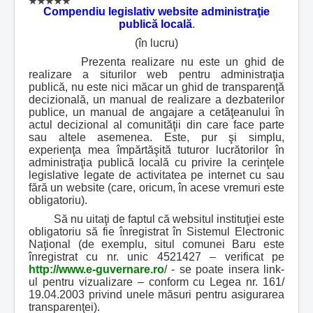
Compendiu legislativ website administraţie
publică locală
.
(în lucru)
Prezenta realizare nu este un ghid de
realizare a siturilor web pentru administraţia
publică, nu este nici măcar un ghid de transparenţă
decizională, un manual de realizare a dezbaterilor
publice, un manual de angajare a cetăţeanului în
actul decizional al comunităţii din care face parte
sau altele asemenea. Este, pur şi simplu,
experienţa mea împărtăşită tuturor lucrătorilor în
administraţia publică locală cu privire la cerinţele
legislative legate de activitatea pe internet cu sau
fără un website (care, oricum, în acese vremuri este
obligatoriu).
Să nu uitaţi de faptul că websitul instituţiei este
obligatoriu să fie înregistrat în Sistemul Electronic
Naţional (de exemplu, situl comunei Baru este
înregistrat cu nr. unic 4521427 – verificat pe
http://www.e-guvernare.ro
/ - se poate insera link-
ul pentru vizualizare – conform cu Legea nr. 161/
19.04.2003 privind unele măsuri pentru asigurarea
transparenţei).