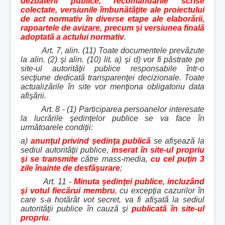
dezbaterii publice, recomandările scrise
colectate, versiunile îmbunătăţite ale proiectului
de act normativ în diverse etape ale elaborării,
rapoartele de avizare, precum şi versiunea finală
adoptată a actului normativ
.
Art. 7, alin. (11) Toate documentele prevăzute
la alin. (2) şi alin. (10) lit. a) şi d) vor fi păstrate pe
site-ul autorităţii publice responsabile într-o
secţiune dedicată transparenţei decizionale. Toate
actualizările în site vor menţiona obligatoriu data
afişării.
Art. 8 - (1) Participarea persoanelor interesate
la lucrările şedinţelor publice se va face în
următoarele condiţii:
a)
anunţul privind şedinţa publică
se afişează la
sediul autorităţii publice,
inserat în site-ul propriu
şi se transmite
către mass-media,
cu cel puţin 3
zile înainte de desfăşurare
;
Art. 11 -
Minuta şedinţei publice, incluzând
şi votul fiecărui membru
, cu excepţia cazurilor în
care s-a hotărât vot secret, va fi afişată la sediul
autorităţii publice în cauză şi
publicată în site-ul
propriu
.