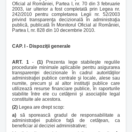
Oficial al României, Partea I, nr. 70 din 3 februarie
2003, iar ulterior a fost completată prin Legea nr.
242/2010 pentru completarea Legii nr. 52/2003
privind transparenţa decizională în administraţia
publică, publicată în Monitorul Oficial al României,
Partea I, nr. 828 din 10 decembrie 2010.
CAP. I - Dispoziţii generale
ART. 1
-
(1)
Prezenta lege stabileşte regulile
procedurale minimale aplicabile pentru asigurarea
transparenţei decizionale în cadrul autorităţilor
administraţiei publice centrale şi locale, alese sau
numite, precum şi al altor instituţii publice care
utilizează resurse financiare publice, în raporturile
stabilite între ele cu cetăţenii şi asociaţiile legal
constituite ale acestora.
(2)
Legea are drept scop:
a)
să sporească gradul de responsabilitate a
administraţiei publice faţă de cetăţean, ca
beneficiar al deciziei administrative;