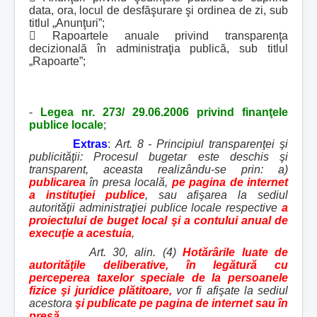
data, ora, locul de desfăşurare şi ordinea de zi, sub
titlul „Anunţuri”;
 Rapoartele anuale privind transparenţa
decizională în administraţia publică, sub titlul
„Rapoarte”;
-
Legea nr. 273/ 29.06.2006 privind finanţele
publice locale
;
Extras
:
Art. 8 - Principiul transparenţei şi
publicităţii: Procesul bugetar este deschis şi
transparent, aceasta realizându-se prin: a)
publicarea
în presa locală,
pe pagina de internet
a instituţiei publice
, sau afişarea la sediul
autorităţii administraţiei publice locale respective
a
proiectului de buget local şi a contului anual de
execuţie a acestuia
,
Art. 30, alin. (4)
Hotărârile luate de
autorităţile deliberative, în legătură cu
perceperea taxelor speciale de la persoanele
fizice şi juridice plătitoare,
vor fi afişate la sediul
acestora
şi publicate pe pagina de internet sau în
presă
.