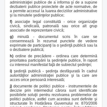
administraţiei publice de a informa şi de a supune
dezbaterii publice proiectele de acte normative, de
a permite accesul la luarea deciziilor administrative
şi la minutele şedinţelor publice;
f)
asociaţie legal constituită - orice organizaţie
civică, sindicală, patronală sau orice alt grup
asociativ de reprezentare civică;
g)
minută - documentul scris în care se
consemnează în rezumat punctele de vedere
exprimate de participanţi la o şedinţă publică sau la
o dezbatere publică;
h)
ordine de precădere - ordinea care determină
prioritatea participării la şedinţele publice, în raport
cu interesul manifestat faţă de subiectul şedinţei;
i)
şedinţă publică - şedinţa desfăşurată în cadrul
autorităţilor administraţiei publice şi la care are
acces orice persoană interesată;
j)
documente de politici publice - instrumentele de
decizie prin intermediul cărora sunt identificate
posibilele soluţii pentru rezolvarea problemelor de
politici publice, astfel cum acestea sunt definite şi
structurate în Hotărârea Guvernului nr. 870/2006