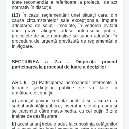
toate recomandările referitoare la proiectul de act
normativ în discuţie.
(13)
În cazul reglementării unei situaţii care, din
cauza circumstanţelor sale excepţionale, impune
adoptarea de soluţii imediate, în vederea evitării
unei grave atingeri aduse interesului public,
proiectele de acte normative se supun adoptării în
procedura de urgenţă prevăzută de reglementările
în vigoare.
SECŢIUNEA a 2-a - Dispoziţii privind
participarea la procesul de luare a deciziilor
ART. 8
-
(1)
Participarea persoanelor interesate la
lucrările şedinţelor publice se va face în
următoarele condiţii:
a)
anunţul privind şedinţa publică se afişează la
sediul autorităţii publice, inserat în site-ul propriu şi
se transmite către mass-media, cu cel puţin 3 zile
înainte de desfăşurare;
b)
acest anunţ trebuie adus la cunoştinţa cetăţenilor