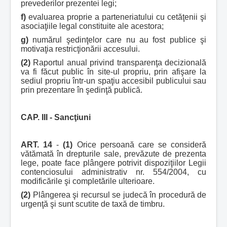
prevederilor prezentei legi;
f)
evaluarea proprie a parteneriatului cu cetăţenii şi
asociaţiile legal constituite ale acestora;
g)
numărul şedinţelor care nu au fost publice şi
motivaţia restricţionării accesului.
(2)
Raportul anual privind transparenţa decizională
va fi făcut public în site-ul propriu, prin afişare la
sediul propriu într-un spaţiu accesibil publicului sau
prin prezentare în şedinţă publică.
CAP. III - Sancţiuni
ART. 14
-
(1)
Orice persoană care se consideră
vătămată în drepturile sale, prevăzute de prezenta
lege, poate face plângere potrivit dispoziţiilor Legii
contenciosului administrativ nr. 554/2004, cu
modificările şi completările ulterioare.
(2)
Plângerea şi recursul se judecă în procedură de
urgenţă şi sunt scutite de taxă de timbru.