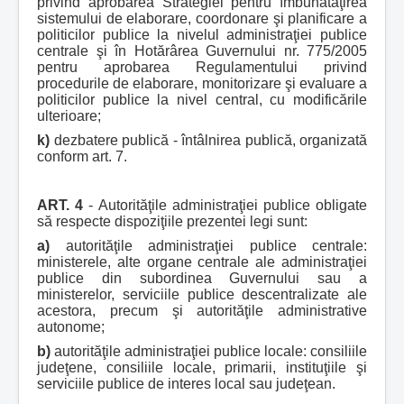
privind aprobarea Strategiei pentru îmbunătăţirea
sistemului de elaborare, coordonare şi planificare a
politicilor publice la nivelul administraţiei publice
centrale şi în Hotărârea Guvernului nr. 775/2005
pentru aprobarea Regulamentului privind
procedurile de elaborare, monitorizare şi evaluare a
politicilor publice la nivel central, cu modificările
ulterioare;
k)
dezbatere publică - întâlnirea publică, organizată
conform art. 7.
ART. 4
- Autorităţile administraţiei publice obligate
să respecte dispoziţiile prezentei legi sunt:
a)
autorităţile administraţiei publice centrale:
ministerele, alte organe centrale ale administraţiei
publice din subordinea Guvernului sau a
ministerelor, serviciile publice descentralizate ale
acestora, precum şi autorităţile administrative
autonome;
b)
autorităţile administraţiei publice locale: consiliile
judeţene, consiliile locale, primarii, instituţiile şi
serviciile publice de interes local sau judeţean.