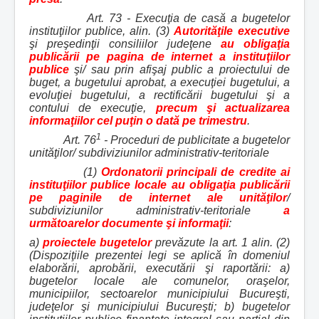
Art. 73 - Execuţia de casă a bugetelor
instituţiilor publice, alin. (3)
Autorităţile executive
şi preşedinţii consiliilor judeţene
au obligaţia
publicării pe pagina de internet a instituţiilor
publice
şi/ sau prin afişaj public a proiectului de
buget, a bugetului aprobat, a execuţiei bugetului, a
evoluţiei bugetului, a rectificării bugetului şi a
contului de execuţie,
precum şi actualizarea
informaţiilor cel puţin o dată pe trimestru
.
1
Art. 76
- Proceduri de publicitate a bugetelor
unităţilor/ subdiviziunilor administrativ-teritoriale
(1)
Ordonatorii principali de credite ai
instituţiilor publice locale au obligaţia publicării
pe paginile de internet ale unităţilor
/
subdiviziunilor administrativ-teritoriale
a
următoarelor documente şi informaţii
:
a)
proiectele bugetelor
prevăzute la art. 1 alin. (2)
(Dispoziţiile prezentei legi se aplică în domeniul
elaborării, aprobării, executării şi raportării: a)
bugetelor locale ale comunelor, oraşelor,
municipiilor, sectoarelor municipiului Bucureşti,
judeţelor şi municipiului Bucureşti; b) bugetelor