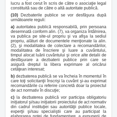
lucru a fost cerut în scris de către o asociaţie legal
constituită sau de către o altă autoritate publică.
(10)
Dezbaterile publice se vor desfăşura după
următoarele reguli:
a)
autoritatea publică responsabilă, prin persoana
desemnată conform alin. (7), va organiza întâlnirea,
va publica pe site-ul propriu şi va afişa la sediul
propriu, alături de documentele menţionate la alin.
(2), şi modalitatea de colectare a recomandărilor,
modalitatea de înscriere şi luare a cuvântului,
timpul alocat luării cuvântului şi orice alte detalii de
desfăşurare a dezbaterii publice prin care se
asigură dreptul la libera exprimare al oricărui
cetăţean interesat;
b)
dezbaterea publică se va încheia în momentul în
care toţi solicitanţii înscrişi la cuvânt şi-au exprimat
recomandările cu referire concretă doar la proiectul
de act normativ în discuţie;
c)
la dezbaterea publică vor participa obligatoriu
iniţiatorul şi/sau iniţiatorii proiectului de act normativ
din cadrul instituţiei sau autorităţii publice locale,
experţii şi/sau specialiştii care au participat la
elaborarea notei de fundamentare, a expunerii de