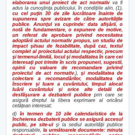
elaborarea unui proiect de act normativ
va fi
adus la cunoştinţa publicului, în condiţiile alin. (1),
cu cel puţin 30 de zile lucrătoare înainte de
supunerea spre avizare de către autorităţile
publice
.
Anunţul va cuprinde: data afişării, o
notă de fundamentare, o expunere de motive,
un referat de aprobare privind necesitatea
adoptării actului normativ propus, un studiu de
impact şi/sau de fezabilitate, după caz, textul
complet al proiectului actului respectiv, precum
şi termenul-limită, locul şi modalitatea în care cei
interesaţi pot trimite în scris propuneri, sugestii,
opinii cu valoare de recomandare privind
proiectul de act normativ
.),
şi modalitatea de
colectare a recomandărilor, modalitatea de
înscriere şi luare a cuvântului, timpul alocat
luării cuvântului şi orice alte detalii de
desfăşurare a dezbaterii publice
prin care se
asigură dreptul la libera exprimare al oricărui
cetăţean interesat;
d)
în termen de 10 zile calendaristice de la
încheierea dezbaterii publice se asigură accesul
public, pe site-ul
şi la sediul autorităţii publice
responsabile,
la următoarele documente: minuta