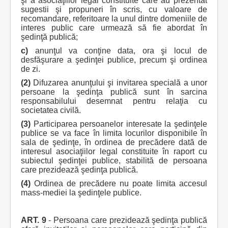
şi a asociaţiilor legal constituite care au prezentat
sugestii şi propuneri în scris, cu valoare de
recomandare, referitoare la unul dintre domeniile de
interes public care urmează să fie abordat în
şedinţă publică;
c)
anunţul va conţine data, ora şi locul de
desfăşurare a şedinţei publice, precum şi ordinea
de zi.
(2)
Difuzarea anunţului şi invitarea specială a unor
persoane la şedinţa publică sunt în sarcina
responsabilului desemnat pentru relaţia cu
societatea civilă.
(3)
Participarea persoanelor interesate la şedinţele
publice se va face în limita locurilor disponibile în
sala de şedinţe, în ordinea de precădere dată de
interesul asociaţiilor legal constituite în raport cu
subiectul şedinţei publice, stabilită de persoana
care prezidează şedinţa publică.
(4)
Ordinea de precădere nu poate limita accesul
mass-mediei la şedinţele publice.
ART. 9
- Persoana care prezidează şedinţa publică