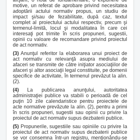
motive, un referat de aprobare privind necesitatea
adoptării actului normativ propus, un studiu de
impact şi/sau de fezabilitate, după caz, textul
complet al proiectului actului respectiv, precum şi
termenul-limită, locul şi modalitatea în care cei
interesaţi pot trimite în scris propuneri, sugestii,
opinii cu valoare de recomandare privind proiectul
de act normativ.
(3)
Anunţul referitor la elaborarea unui proiect de
act normativ cu relevanţă asupra mediului de
afaceri se transmite de către iniţiator asociaţiilor de
afaceri şi altor asociaţii legal constituite, pe domenii
specifice de activitate, în termenul prevăzut la alin.
(2).
(4)
La publicarea anunţului, autoritatea
administraţiei publice va stabili o perioadă de cel
puţin 10 zile calendaristice pentru proiectele de
acte normative prevăzute la alin. (2), pentru a primi
în scris propuneri, sugestii sau opinii cu privire la
proiectul de act normativ supus dezbaterii publice.
(5)
Propunerile, sugestiile sau opiniile cu privire la
proiectul de act normativ supus dezbaterii publice
se vor consemna într-un registru, menţionându-se