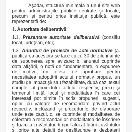
Aşadar, structura minimală a unui site web
pentru administraţiile publice centrale şi locale,
precum şi pentru orice instituţie publică, este
reprezentată de:
1.
Autoritate deliberativă
:
1.1.
Prezentare autoritate deliberativă
(consiliu
local, judeţean, etc);
1.2.
Anunţuri de proiecte de acte normative
(a.
publicarea acestora se face cu cu 30 de zile înainte
de supunerea spre avizare; b. anunţul cuprinde
data afişării, o notă de fundamentare, o expunere
de motive, un referat de aprobare pentru
necesitatea adoptării actului normativ propus, un
studiu de impact şi/ sau fezabilitate, după caz, textul
complet al proiectului actului respectiv, precu şi
termenul limită, locul şi modalitatea în care cei
interesaţi pot trimite în scris propuneri, sugestii,
opinii cu valoare de recomandare privind actul
respectiv, incluzând şi procedurile de elaborare
unde este cazul, c. se cuprinde şi modalitatea de
colectare a recomandărilor, modalitatea de înscriere
şi luare a cuvântului, timpul alocat luării cuvântului
şi orice alte detalii de desfăşurare a dezbaterii