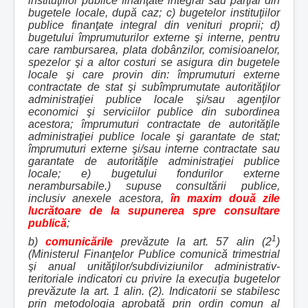
instituţiilor publice finanţate integral sau parţial din
bugetele locale, după caz; c) bugetelor instituţiilor
publice finanţate integral din venituri proprii; d)
bugetului împrumuturilor externe şi interne, pentru
care rambursarea, plata dobânzilor, comisioanelor,
spezelor şi a altor costuri se asigura din bugetele
locale şi care provin din: împrumuturi externe
contractate de stat şi subîmprumutate autorităţilor
administraţiei publice locale şi/sau agenţilor
economici şi serviciilor publice din subordinea
acestora; împrumuturi contractate de autorităţile
administraţiei publice locale şi garantate de stat;
împrumuturi externe şi/sau interne contractate sau
garantate de autorităţile administraţiei publice
locale; e) bugetului fondurilor externe
nerambursabile.) supuse consultării publice,
inclusiv anexele acestora,
în maxim două zile
lucrătoare de la supunerea spre consultare
publică
;
1
b)
comunicările
prevăzute la art. 57 alin (2
)
(Ministerul Finanţelor Publice comunică trimestrial
şi anual unităţilor/subdiviziunilor administrativ-
teritoriale indicatori cu privire la execuţia bugetelor
prevăzute la art. 1 alin. (2). Indicatorii se stabilesc
prin metodologia aprobată prin ordin comun al