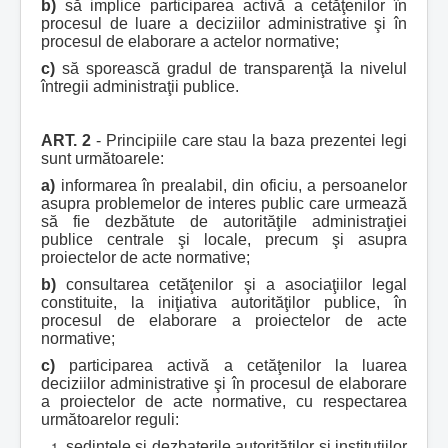
b)
să implice participarea activă a cetăţenilor în
procesul de luare a deciziilor administrative şi în
procesul de elaborare a actelor normative;
c)
să sporească gradul de transparenţă la nivelul
întregii administraţii publice.
ART. 2
- Principiile care stau la baza prezentei legi
sunt următoarele:
a)
informarea în prealabil, din oficiu, a persoanelor
asupra problemelor de interes public care urmează
să fie dezbătute de autorităţile administraţiei
publice centrale şi locale, precum şi asupra
proiectelor de acte normative;
b)
consultarea cetăţenilor şi a asociaţiilor legal
constituite, la iniţiativa autorităţilor publice, în
procesul de elaborare a proiectelor de acte
normative;
c)
participarea activă a cetăţenilor la luarea
deciziilor administrative şi în procesul de elaborare
a proiectelor de acte normative, cu respectarea
următoarelor reguli:
şedinţele şi dezbaterile autorităţilor şi instituţiilor