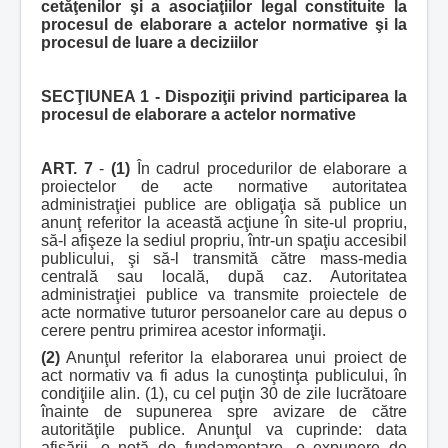
cetăţenilor şi a asociaţiilor legal constituite la
procesul de elaborare a actelor normative şi la
procesul de luare a deciziilor
SECŢIUNEA 1 - Dispoziţii privind participarea la
procesul de elaborare a actelor normative
ART. 7
-
(1)
În cadrul procedurilor de elaborare a
proiectelor de acte normative autoritatea
administraţiei publice are obligaţia să publice un
anunţ referitor la această acţiune în site-ul propriu,
să-l afişeze la sediul propriu, într-un spaţiu accesibil
publicului, şi să-l transmită către mass-media
centrală sau locală, după caz. Autoritatea
administraţiei publice va transmite proiectele de
acte normative tuturor persoanelor care au depus o
cerere pentru primirea acestor informaţii.
(2)
Anunţul referitor la elaborarea unui proiect de
act normativ va fi adus la cunoştinţa publicului, în
condiţiile alin. (1), cu cel puţin 30 de zile lucrătoare
înainte de supunerea spre avizare de către
autorităţile publice. Anunţul va cuprinde: data
afişării, o notă de fundamentare, o expunere de