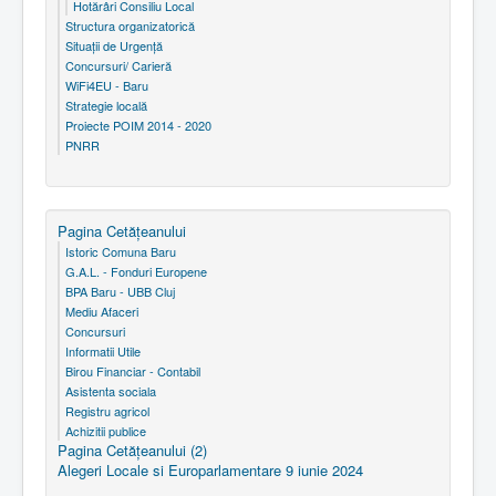
Hotărâri Consiliu Local
Structura organizatorică
Situaţii de Urgenţă
Concursuri/ Carieră
WiFi4EU - Baru
Strategie locală
Proiecte POIM 2014 - 2020
PNRR
Pagina Cetăţeanului
Istoric Comuna Baru
G.A.L. - Fonduri Europene
BPA Baru - UBB Cluj
Mediu Afaceri
Concursuri
Informatii Utile
Birou Financiar - Contabil
Asistenta sociala
Registru agricol
Achizitii publice
Pagina Cetăţeanului (2)
Alegeri Locale si Europarlamentare 9 iunie 2024