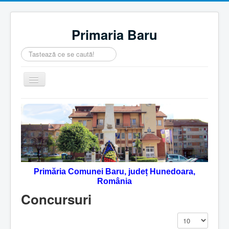
Primaria Baru
Căutare
...
Comută
navigarea
Home
Despre noi
Noutăţi
Contact
Primăria Comunei Baru, județ Hunedoara,
Servicii Online
România
Monitorul Oficial Local
Concursuri
Afișare #