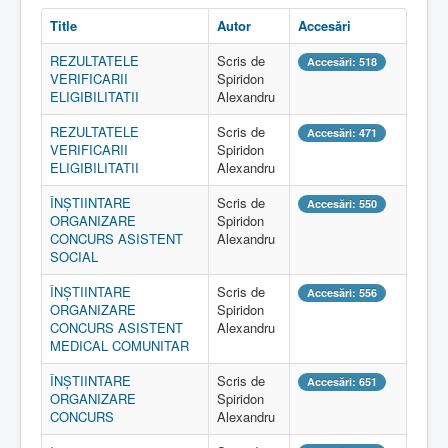
Title
Autor
Accesări
REZULTATELE
Scris de
Accesări: 518
VERIFICARII
Spiridon
ELIGIBILITATII
Alexandru
REZULTATELE
Scris de
Accesări: 471
VERIFICARII
Spiridon
ELIGIBILITATII
Alexandru
ÎNȘTIINTARE
Scris de
Accesări: 550
ORGANIZARE
Spiridon
CONCURS ASISTENT
Alexandru
SOCIAL
ÎNȘTIINTARE
Scris de
Accesări: 556
ORGANIZARE
Spiridon
CONCURS ASISTENT
Alexandru
MEDICAL COMUNITAR
ÎNȘTIINTARE
Scris de
Accesări: 651
ORGANIZARE
Spiridon
CONCURS
Alexandru