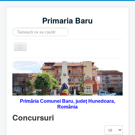
Primaria Baru
Căutare
...
Comută
navigarea
Home
Despre noi
Noutăţi
Contact
Primăria Comunei Baru, județ Hunedoara,
Servicii Online
România
Monitorul Oficial Local
Concursuri
Afișare #