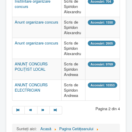
Instiintare organizare
Scris de
Accesări: 704
concurs
Spiridon
Alexandru
Anunt organizare concurs
Scris de
Accesări: 1550
Spiridon
Alexandru
Anunt organizare concurs
Scris de
Accesări: 2605
Spiridon
Alexandru
ANUNȚ CONCURS
Scris de
Accesări: 9769
POLIȚIST LOCAL
Spiridon
Andreea
ANUNȚ CONCURS
Scris de
Accesări: 10353
ELECTRICIAN
Spiridon
Andreea
Pagina 2 din 4
Sunteți aici:
Acasă
Pagina Cetăţeanului