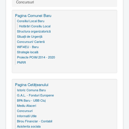
Concursuri
Pagina Comunei Baru
Consiliul Local Baru
Hotărâri Consiliu Local
Structura organizatorică
Situaţii de Urgenţă
Concursuri/ Carieră
WiFi4EU - Baru
Strategie locală
Proiecte POIM 2014 - 2020
PNRR
Pagina Cetăţeanului
Istoric Comuna Baru
G.A.L. - Fonduri Europene
BPA Baru - UBB Cluj
Mediu Afaceri
Concursuri
Informatii Utile
Birou Financiar - Contabil
Asistenta sociala