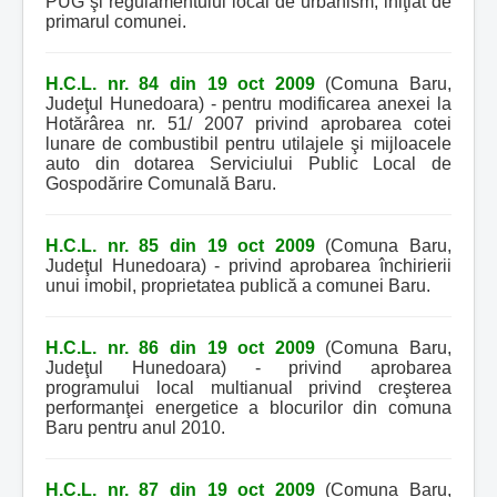
PUG şi regulamentului local de urbanism, iniţiat de
primarul comunei.
H.C.L. nr. 84 din 19 oct 2009
(Comuna Baru,
Judeţul Hunedoara) - pentru modificarea anexei la
Hotărârea nr. 51/ 2007 privind aprobarea cotei
lunare de combustibil pentru utilajele şi mijloacele
auto din dotarea Serviciului Public Local de
Gospodărire Comunală Baru.
H.C.L. nr. 85 din 19 oct 2009
(Comuna Baru,
Judeţul Hunedoara) - privind aprobarea închirierii
unui imobil, proprietatea publică a comunei Baru.
H.C.L. nr. 86 din 19 oct 2009
(Comuna Baru,
Judeţul Hunedoara) - privind aprobarea
programului local multianual privind creşterea
performanţei energetice a blocurilor din comuna
Baru pentru anul 2010.
H.C.L. nr. 87 din 19 oct 2009
(Comuna Baru,