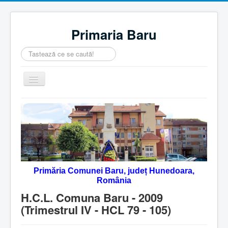
Primaria Baru
Căutare
...
Comută
navigarea
Home
Despre noi
Noutăţi
Contact
Primăria Comunei Baru, județ Hunedoara,
Servicii Online
România
Monitorul Oficial Local
H.C.L. Comuna Baru - 2009
(Trimestrul IV - HCL 79 - 105)