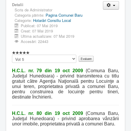
Detalii
Scris de
Administrator
Categoria părinte:
Pagina Comunei Baru
Categorie:
Hotarâri Consiliu Local
Publicat: 07 Mai 2019
Creat: 07 Mai 2019
Ultima actualizare: 07 Mai 2019
Accesări: 22443
Vă
rugăm
să
H.C.L. nr. 79 din 19 oct 2009
(Comuna Baru,
evaluați
Judeţul Hunedoara) - privind transmiterea cu titlu
gratuit către Agenţia Naţională pentru Locuinţe a
unui teren, proprietatea privată a comunei Baru,
pentru construirea de locuinţe pentru tineri,
destinate închirierii.
H.C.L. nr. 80 din 19 oct 2009
(Comuna Baru,
Judeţul Hunedoara) - privind aprobarea vânzării
unor imobile, proprietatea privată a comunei Baru.