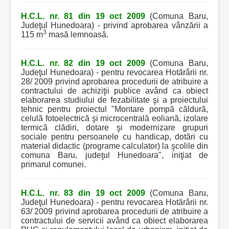
H.C.L. nr. 81 din 19 oct 2009
(Comuna Baru,
Judeţul Hunedoara) - privind aprobarea vânzării a
3
115 m
masă lemnoasă.
H.C.L. nr. 82 din 19 oct 2009
(Comuna Baru,
Judeţul Hunedoara) - pentru revocarea Hotărârii nr.
28/ 2009 privind aprobarea procedurii de atribuire a
contractului de achiziţii publice având ca obiect
elaborarea studiului de fezabilitate şi a proiectului
tehnic pentru proiectul "Montare pompă căldură,
celulă fotoelectrică şi microcentrală eoliană, izolare
termică clădiri, dotare şi modernizare grupuri
sociale pentru persoanele cu handicap, dotări cu
material didactic (programe calculator) la şcolile din
comuna Baru, judeţul Hunedoara", iniţiat de
primarul comunei.
H.C.L. nr. 83 din 19 oct 2009
(Comuna Baru,
Judeţul Hunedoara) - pentru revocarea Hotărârii nr.
63/ 2009 privind aprobarea procedurii de atribuire a
contractului de servicii având ca obiect elaborarea