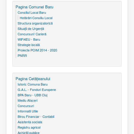
Pagina Comunei Baru
Consiliul Local Baru
Hotărâri Consiliu Local
Structura organizatorică
Situaţii de Urgenţă
Concursuri/ Carieră
WiFi4EU - Baru
Strategie locală
Proiecte POIM 2014 - 2020
PNRR
Pagina Cetăţeanului
Istoric Comuna Baru
G.A.L. - Fonduri Europene
BPA Baru - UBB Cluj
Mediu Afaceri
Concursuri
Informatii Utile
Birou Financiar - Contabil
Asistenta sociala
Registru agricol
Achizitii publice