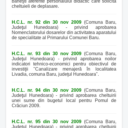
băneşti aferente personalului didactic care solicită
cheltuieli de deplasare.
H.C.L. nr. 92 din 30 nov 2009
(Comuna Baru,
Judeţul Hunedoara) - privind aprobarea
Nomenclatorului dosarelor din activitatea aparatului
de specialitate al Primarului Comunei Baru.
H.C.L. nr. 93 din 30 nov 2009
(Comuna Baru,
Judeţul Hunedoara) - privind aprobarea noilor
indicatori tehnico-economici pentru obiectivul de
investiţii "Canalizare menajeră în localitatea
Livadia, comuna Baru, judeţul Hunedoara".
H.C.L. nr. 94 din 30 nov 2009
(Comuna Baru,
Judeţul Hunedoara) - privind aprobarea cheltuirii
unei sume din bugetul local pentru Pomul de
Crăciun 2009.
H.C.L. nr. 95 din 30 nov 2009
(Comuna Baru,
Judeţul Hunedoara) - privind aprobarea cheltuirii