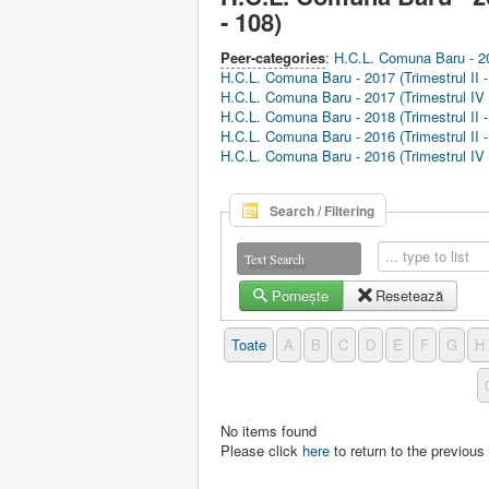
- 108)
Peer-categories
:
H.C.L. Comuna Baru - 201
H.C.L. Comuna Baru - 2017 (Trimestrul II -
H.C.L. Comuna Baru - 2017 (Trimestrul IV 
H.C.L. Comuna Baru - 2018 (Trimestrul II -
H.C.L. Comuna Baru - 2016 (Trimestrul II -
H.C.L. Comuna Baru - 2016 (Trimestrul IV 
Search / Filtering
Text Search
Pornește
Resetează
Toate
A
B
C
D
E
F
G
H
No items found
Please click
here
to return to the previous