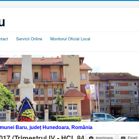
u
ntact
Servicii Online
Monitorul Oficial Local
omunei Baru, județ Hunedoara, România
17 (Trimestrul IV - HCL 84
Imprimare
Email