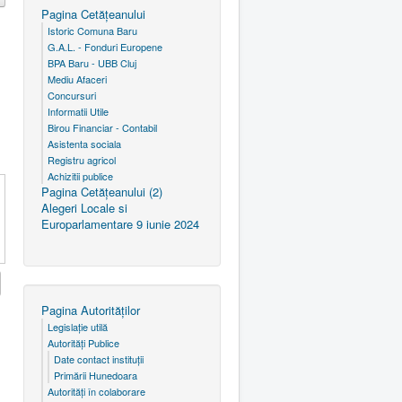
Pagina Cetăţeanului
Istoric Comuna Baru
G.A.L. - Fonduri Europene
BPA Baru - UBB Cluj
Mediu Afaceri
Concursuri
Informatii Utile
Birou Financiar - Contabil
Asistenta sociala
Registru agricol
Achizitii publice
Pagina Cetăţeanului (2)
Alegeri Locale si
Europarlamentare 9 iunie 2024
Pagina Autorităţilor
Legislaţie utilă
Autorităţi Publice
Date contact instituţii
Primării Hunedoara
Autorităţi în colaborare