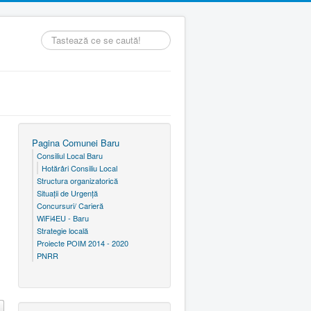
Căutare
...
Pagina Comunei Baru
Consiliul Local Baru
Hotărâri Consiliu Local
Structura organizatorică
Situaţii de Urgenţă
Concursuri/ Carieră
WiFi4EU - Baru
Strategie locală
Proiecte POIM 2014 - 2020
PNRR