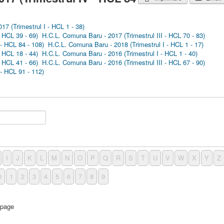
7 (Trimestrul I - HCL 1 - 38)
 HCL 39 - 69)
H.C.L. Comuna Baru - 2017 (Trimestrul III - HCL 70 - 83)
- HCL 84 - 108)
H.C.L. Comuna Baru - 2018 (Trimestrul I - HCL 1 - 17)
 HCL 18 - 44)
H.C.L. Comuna Baru - 2016 (Trimestrul I - HCL 1 - 40)
 HCL 41 - 66)
H.C.L. Comuna Baru - 2016 (Trimestrul III - HCL 67 - 90)
- HCL 91 - 112)
I
J
K
L
M
N
O
P
Q
R
S
T
U
V
W
X
Y
Z
0
1
2
3
4
5
6
7
8
9
 page