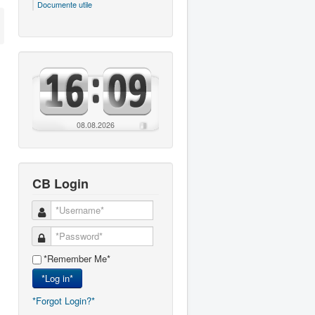
Documente utile
08.08.2026
CB Login
*Remember Me*
*Log in*
*Forgot Login?*