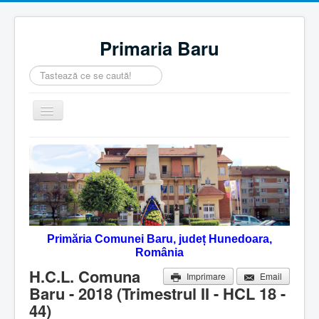
Primaria Baru
Căutare
...
Comută
navigarea
Home
Despre noi
Noutăţi
Contact
Primăria Comunei Baru, județ Hunedoara,
Servicii Online
România
Monitorul Oficial Local
H.C.L. Comuna
Imprimare
Email
Baru - 2018 (Trimestrul II - HCL 18 -
44)