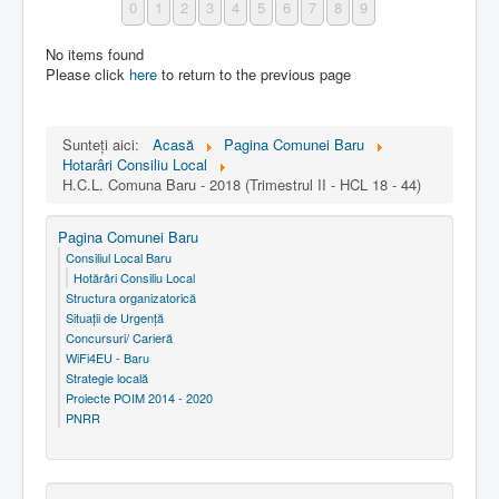
0
1
2
3
4
5
6
7
8
9
No items found
Please click
here
to return to the previous page
Sunteți aici:
Acasă
Pagina Comunei Baru
Hotarâri Consiliu Local
H.C.L. Comuna Baru - 2018 (Trimestrul II - HCL 18 - 44)
Pagina Comunei Baru
Consiliul Local Baru
Hotărâri Consiliu Local
Structura organizatorică
Situaţii de Urgenţă
Concursuri/ Carieră
WiFi4EU - Baru
Strategie locală
Proiecte POIM 2014 - 2020
PNRR