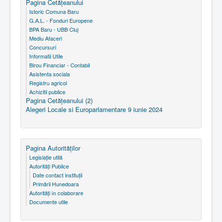
Pagina Cetăţeanului
Istoric Comuna Baru
G.A.L. - Fonduri Europene
BPA Baru - UBB Cluj
Mediu Afaceri
Concursuri
Informatii Utile
Birou Financiar - Contabil
Asistenta sociala
Registru agricol
Achizitii publice
Pagina Cetăţeanului (2)
Alegeri Locale si Europarlamentare 9 iunie 2024
Pagina Autorităţilor
Legislaţie utilă
Autorităţi Publice
Date contact instituţii
Primării Hunedoara
Autorităţi în colaborare
Documente utile