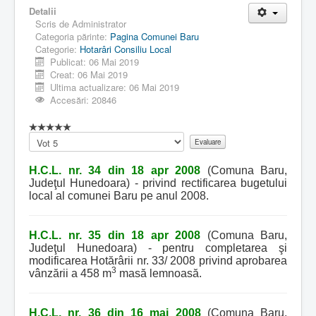
Detalii
Scris de
Administrator
Categoria părinte:
Pagina Comunei Baru
Categorie:
Hotarâri Consiliu Local
Publicat: 06 Mai 2019
Creat: 06 Mai 2019
Ultima actualizare: 06 Mai 2019
Accesări: 20846
Vă
rugăm
să
H.C.L. nr. 34 din 18 apr 2008
(Comuna Baru,
evaluați
Judeţul Hunedoara) - privind rectificarea bugetului
local al comunei Baru pe anul 2008.
H.C.L. nr. 35 din 18 apr 2008
(Comuna Baru,
Judeţul Hunedoara) - pentru completarea şi
modificarea Hotărârii nr. 33/ 2008 privind aprobarea
3
vânzării a 458 m
masă lemnoasă.
H.C.L. nr. 36 din 16 mai 2008
(Comuna Baru,