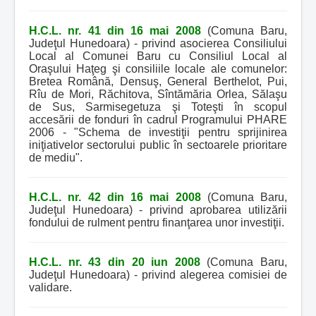
H.C.L. nr. 41 din 16 mai 2008
(Comuna Baru,
Judeţul Hunedoara) - privind asocierea Consiliului
Local al Comunei Baru cu Consiliul Local al
Oraşului Haţeg şi consiliile locale ale comunelor:
Bretea Română, Densuş, General Berthelot, Pui,
Rîu de Mori, Răchitova, Sîntămăria Orlea, Sălaşu
de Sus, Sarmisegetuza şi Toteşti în scopul
accesării de fonduri în cadrul Programului PHARE
2006 - "Schema de investiţii pentru sprijinirea
iniţiativelor sectorului public în sectoarele prioritare
de mediu".
H.C.L. nr. 42 din 16 mai 2008
(Comuna Baru,
Judeţul Hunedoara) - privind aprobarea utilizării
fondului de rulment pentru finanţarea unor investiţii.
H.C.L. nr. 43 din 20 iun 2008
(Comuna Baru,
Judeţul Hunedoara) - privind alegerea comisiei de
validare.