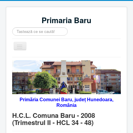
Primaria Baru
Căutare
...
Comută
navigarea
Home
Despre noi
Noutăţi
Contact
Primăria Comunei Baru, județ Hunedoara,
Servicii Online
România
Monitorul Oficial Local
H.C.L. Comuna Baru - 2008
(Trimestrul II - HCL 34 - 48)