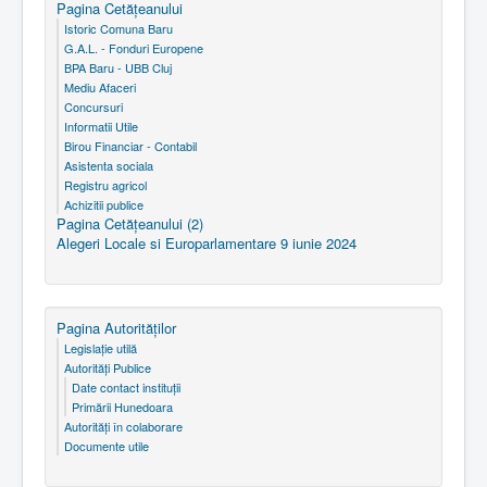
Pagina Cetăţeanului
Istoric Comuna Baru
G.A.L. - Fonduri Europene
BPA Baru - UBB Cluj
Mediu Afaceri
Concursuri
Informatii Utile
Birou Financiar - Contabil
Asistenta sociala
Registru agricol
Achizitii publice
Pagina Cetăţeanului (2)
Alegeri Locale si Europarlamentare 9 iunie 2024
Pagina Autorităţilor
Legislaţie utilă
Autorităţi Publice
Date contact instituţii
Primării Hunedoara
Autorităţi în colaborare
Documente utile