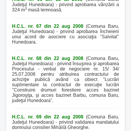
Judeţul Hunedoara) - privind aprobarea vânzării a
3
324 m
masă lemnoasă.
H.C.L. nr. 67 din 22 aug 2008
(Comuna Baru,
Judeţul Hunedoara) - privind aprobarea încheierii
unui acord de asociere cu asociaţia "Salvital"
Hunedoara.
H.C.L. nr. 68 din 22 aug 2008
(Comuna Baru,
Judeţul Hunedoara) - privind însuşirea şi aprobarea
Procesului - verbal de negociere nr. 15/ 34/
25.07.2008 pentru atribuirea contractului de
achiziţie publică având ca obiect "Lucrări
suplimentare la contractul de execuţie lucrări
"Construire drumuri forestiere acces bazinet
Jigoroşiţa, şi acces bazinet Barbu, comuna Baru,
judeţul Hunedoara".
H.C.L. nr. 69 din 22 aug 2008
(Comuna Baru,
Judeţul Hunedoara) - privind validarea mandatului
domnului consilier Mihăilă Gheorghe.