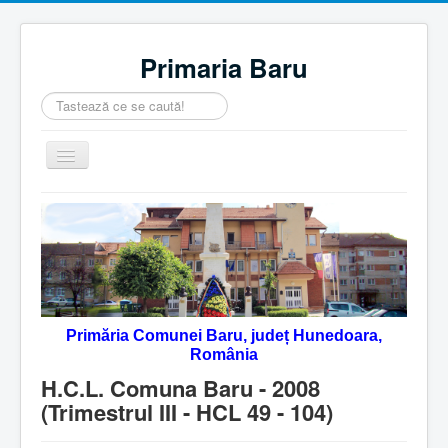
Primaria Baru
Căutare
...
Comută
navigarea
Home
Despre noi
Noutăţi
Contact
Primăria Comunei Baru, județ Hunedoara,
Servicii Online
România
Monitorul Oficial Local
H.C.L. Comuna Baru - 2008
(Trimestrul III - HCL 49 - 104)