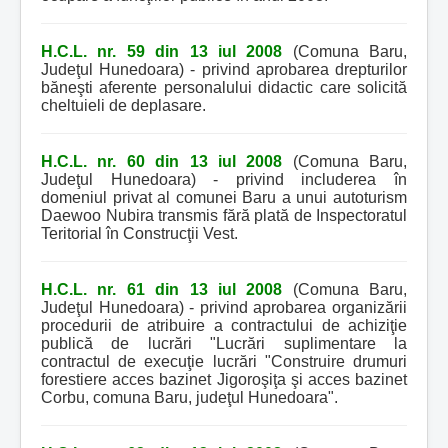
H.C.L. nr. 59 din 13 iul 2008
(Comuna Baru,
Judeţul Hunedoara) - privind aprobarea drepturilor
băneşti aferente personalului didactic care solicită
cheltuieli de deplasare.
H.C.L. nr. 60 din 13 iul 2008
(Comuna Baru,
Judeţul Hunedoara) - privind includerea în
domeniul privat al comunei Baru a unui autoturism
Daewoo Nubira transmis fără plată de Inspectoratul
Teritorial în Construcţii Vest.
H.C.L. nr. 61 din 13 iul 2008
(Comuna Baru,
Judeţul Hunedoara) - privind aprobarea organizării
procedurii de atribuire a contractului de achiziţie
publică de lucrări "Lucrări suplimentare la
contractul de execuţie lucrări "Construire drumuri
forestiere acces bazinet Jigoroşiţa şi acces bazinet
Corbu, comuna Baru, judeţul Hunedoara".