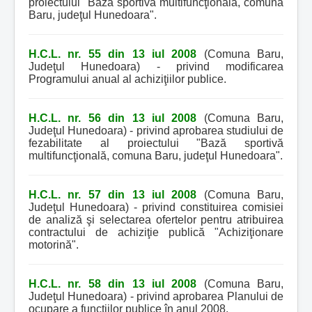
proiectului "Bază sportivă multifuncţională, comuna
Baru, judeţul Hunedoara".
H.C.L. nr. 55 din 13 iul 2008
(Comuna Baru,
Judeţul Hunedoara) - privind modificarea
Programului anual al achiziţiilor publice.
H.C.L. nr. 56 din 13 iul 2008
(Comuna Baru,
Judeţul Hunedoara) - privind aprobarea studiului de
fezabilitate al proiectului "Bază sportivă
multifuncţională, comuna Baru, judeţul Hunedoara".
H.C.L. nr. 57 din 13 iul 2008
(Comuna Baru,
Judeţul Hunedoara) - privind constituirea comisiei
de analiză şi selectarea ofertelor pentru atribuirea
contractului de achiziţie publică "Achiziţionare
motorină".
H.C.L. nr. 58 din 13 iul 2008
(Comuna Baru,
Judeţul Hunedoara) - privind aprobarea Planului de
ocupare a funcţiilor publice în anul 2008.