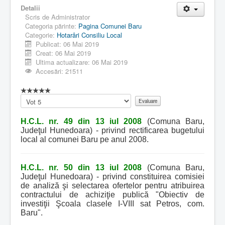
Detalii
Scris de
Administrator
Categoria părinte:
Pagina Comunei Baru
Categorie:
Hotarâri Consiliu Local
Publicat: 06 Mai 2019
Creat: 06 Mai 2019
Ultima actualizare: 06 Mai 2019
Accesări: 21511
Vă
rugăm
să
H.C.L. nr. 49 din 13 iul 2008
(Comuna Baru,
evaluați
Judeţul Hunedoara) - privind rectificarea bugetului
local al comunei Baru pe anul 2008.
H.C.L. nr. 50 din 13 iul 2008
(Comuna Baru,
Judeţul Hunedoara) - privind constituirea comisiei
de analiză şi selectarea ofertelor pentru atribuirea
contractului de achiziţie publică "Obiectiv de
investiţii Şcoala clasele I-VIII sat Petros, com.
Baru".