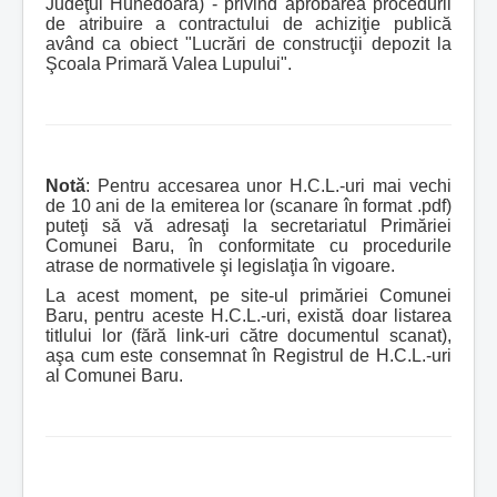
Judeţul Hunedoara) - privind aprobarea procedurii
de atribuire a contractului de achiziţie publică
având ca obiect "Lucrări de construcţii depozit la
Şcoala Primară Valea Lupului".
Notă
: Pentru accesarea unor H.C.L.-uri mai vechi
de 10 ani de la emiterea lor (scanare în format .pdf)
puteţi să vă adresaţi la secretariatul Primăriei
Comunei Baru, în conformitate cu procedurile
atrase de normativele şi legislaţia în vigoare.
La acest moment, pe site-ul primăriei Comunei
Baru, pentru aceste H.C.L.-uri, există doar listarea
titlului lor (fără link-uri către documentul scanat),
aşa cum este consemnat în Registrul de H.C.L.-uri
al Comunei Baru.