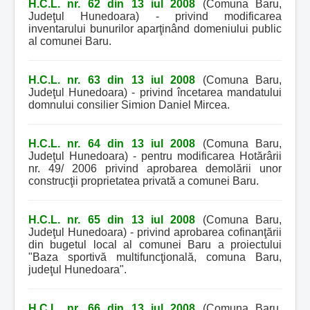
H.C.L. nr. 62 din 13 iul 2008
(Comuna Baru,
Judeţul Hunedoara) - privind modificarea
inventarului bunurilor aparţinând domeniului public
al comunei Baru.
H.C.L. nr. 63 din 13 iul 2008
(Comuna Baru,
Judeţul Hunedoara) - privind încetarea mandatului
domnului consilier Simion Daniel Mircea.
H.C.L. nr. 64 din 13 iul 2008
(Comuna Baru,
Judeţul Hunedoara) - pentru modificarea Hotărârii
nr. 49/ 2006 privind aprobarea demolării unor
construcţii proprietatea privată a comunei Baru.
H.C.L. nr. 65 din 13 iul 2008
(Comuna Baru,
Judeţul Hunedoara) - privind aprobarea cofinanţării
din bugetul local al comunei Baru a proiectului
"Baza sportivă multifuncţională, comuna Baru,
judeţul Hunedoara".
H.C.L. nr. 66 din 13 iul 2008
(Comuna Baru,