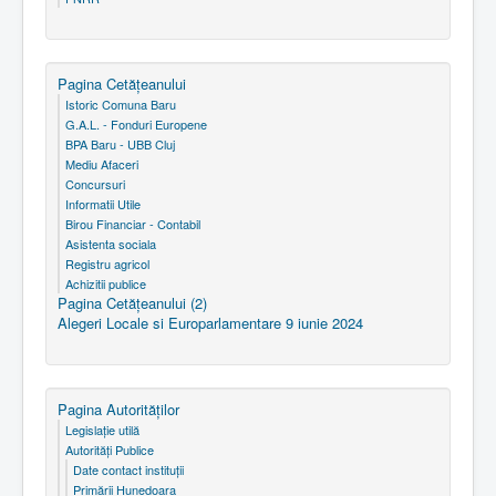
Pagina Cetăţeanului
Istoric Comuna Baru
G.A.L. - Fonduri Europene
BPA Baru - UBB Cluj
Mediu Afaceri
Concursuri
Informatii Utile
Birou Financiar - Contabil
Asistenta sociala
Registru agricol
Achizitii publice
Pagina Cetăţeanului (2)
Alegeri Locale si Europarlamentare 9 iunie 2024
Pagina Autorităţilor
Legislaţie utilă
Autorităţi Publice
Date contact instituţii
Primării Hunedoara